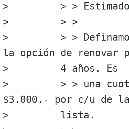
>         > > Estimado
>         > >

>         > > Definamo
la opción de renovar p
>         4 años. Es

>         > > una cuot
$3.000.- por c/u de la
>         lista.
