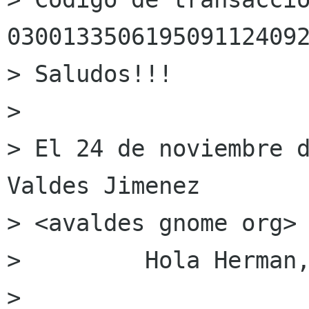
0300133506195091124092
> Saludos!!!

> 

> El 24 de noviembre d
Valdes Jimenez

> <avaldes gnome org> 
>         Hola Herman,
>         
