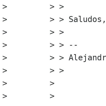
>         > >

>         > > Saludos,
>         > >

>         > > --

>         > > Alejandr
>         > >

>         >

>         >
