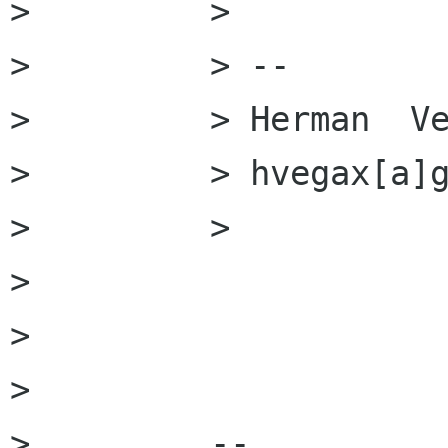
>         >

>         > --

>         > Herman  Ve
>         > hvegax[a]g
>         >

>         

>         

>         

>         --
