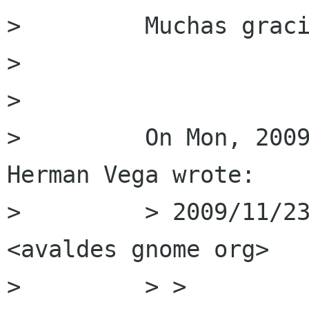
>         Muchas graci
>         

>         

>         On Mon, 2009
Herman Vega wrote:

>         > 2009/11/23
<avaldes gnome org>

>         > >
