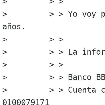
>         > >

>         > > Yo voy p
años.

>         > >

>         > > La infor
>         > >

>         > > Banco BB
>         > > Cuenta 
0100079171
