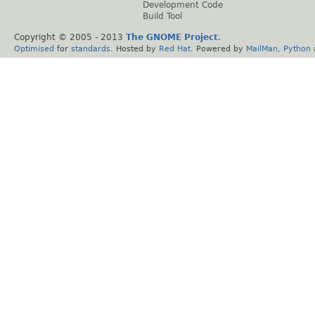
Development Code
Build Tool
Copyright © 2005 - 2013
The GNOME Project
.
Optimised
for
standards
. Hosted by
Red Hat
. Powered by
MailMan
,
Python