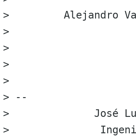
>         Alejandro Va
>         

> 

> 

> 

> -- 

>              José Lu
>               Ingeni