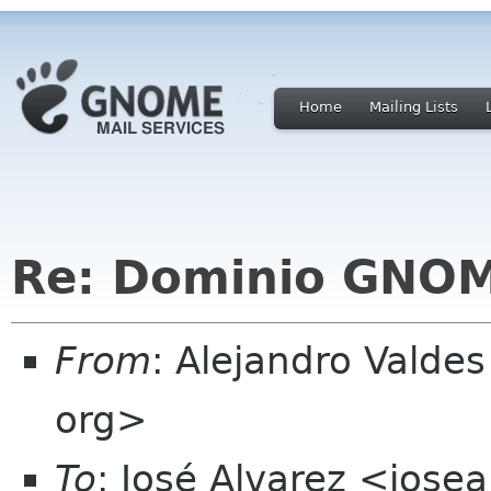
Home
Mailing Lists
Re: Dominio GNO
From
: Alejandro Vald
org>
To
: José Alvarez <jos