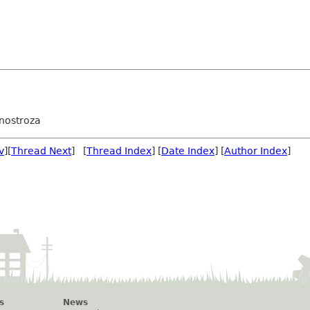
Inostroza
v
][
Thread Next
] [
Thread Index
] [
Date Index
] [
Author Index
]
s
News