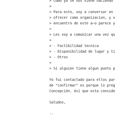
> como ya se nos viene haciendo 
> 

> Para esto, voy a conversar en 
> ofrecer como organizacion, y v
> encuentro de este a~o parece y
> 

> Les voy a comunicar una vez qu
> 

> - Factibilidad tecnica

> - Disponibilidad de lugar y ti
> - Otros

> 

> Si alguien tiene algun punto p
Yo fui contactado para ellos par
de "confirmar" es porque lo preg
Concepción. Así que esta conside
Saludos,

-- 
