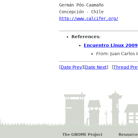
Germán Póo-Caamaño

http://www.calcifer.org/
References
:
Encuentro Linux 2009
From:
Juan Carlos 
[
Date Prev
][
Date Next
] [
Thread Pre
The GNOME Project
Resource