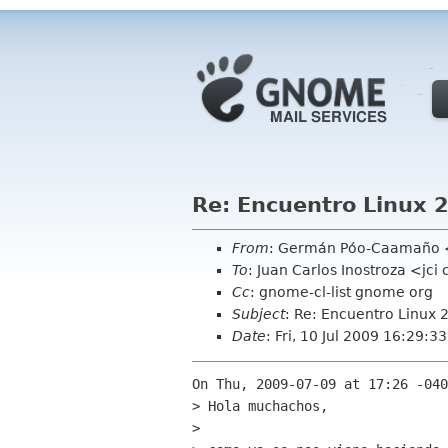
Re: Encuentro Linux 
From
: Germán Póo-Caamaño <
To
: Juan Carlos Inostroza <jc
Cc
: gnome-cl-list gnome org
Subject
: Re: Encuentro Linux 
Date
: Fri, 10 Jul 2009 16:29:
On Thu, 2009-07-09 at 17:26 -040
> Hola muchachos,

> 
