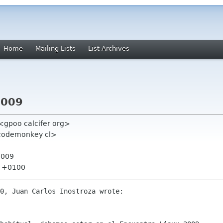
Home
Mailing Lists
List Archives
2009
gpoo calcifer org>
i codemonkey cl>
2009
33 +0100
0, Juan Carlos Inostroza wrote:
