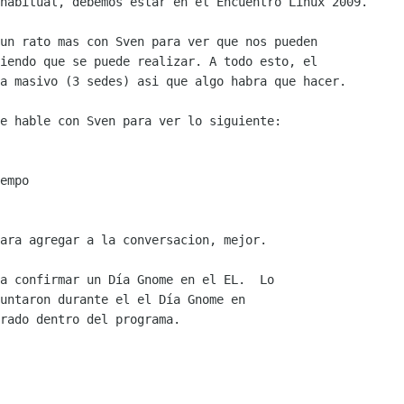
habitual, debemos estar en el Encuentro Linux 2009.

un rato mas con Sven para ver que nos pueden

iendo que se puede realizar. A todo esto, el

a masivo (3 sedes) asi que algo habra que hacer.

e hable con Sven para ver lo siguiente:

empo

ara agregar a la conversacion, mejor.

a confirmar un Día Gnome en el EL.  Lo

untaron durante el el Día Gnome en

rado dentro del programa.
