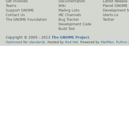
Get Involved
Documentation
Latest Release
Teams
Wiki
Planet GNOME
Support GNOME
Mailing Lists
Development 
Contact Us
IRC Channels
Identi.ca
The GNOME Foundation
Bug Tracker
Twitter
Development Code
Build Tool
Copyright © 2005 - 2013
The GNOME Project
.
Optimised
for
standards
. Hosted by
Red Hat
. Powered by
MailMan
,
Python