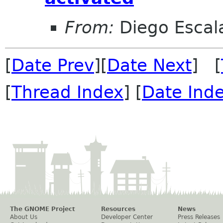
From:
Diego Escala
[
Date Prev
][
Date Next
] [
[
Thread Index
] [
Date Ind
The GNOME Project
Resources
News
About Us
Developer Center
Press Releases