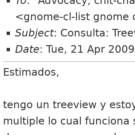
To
: "Advocacy, chit-cha
<gnome-cl-list gnome 
Subject
: Consulta: Tre
Date
: Tue, 21 Apr 200
Estimados,
tengo un treeview y estoy
multiple lo cual funciona