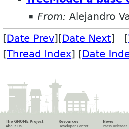
From:
Alejandro V
[
Date Prev
][
Date Next
] [
[
Thread Index
] [
Date Ind
The GNOME Project
Resources
News
About Us
Developer Center
Press Releases