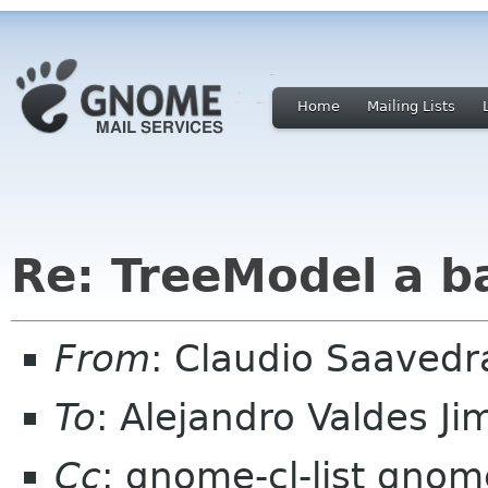
Home
Mailing Lists
Re: TreeModel a b
From
: Claudio Saaved
To
: Alejandro Valdes J
Cc
: gnome-cl-list gnom