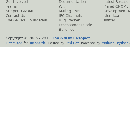
Get Involved
Documentation
Latest Release
Teams
Wiki
Planet GNOME
Support GNOME
Mailing Lists
Development 
Contact Us
IRC Channels
Identi.ca
The GNOME Foundation
Bug Tracker
Twitter
Development Code
Build Tool
Copyright © 2005 - 2013
The GNOME Project
.
Optimised
for
standards
. Hosted by
Red Hat
. Powered by
MailMan
,
Python