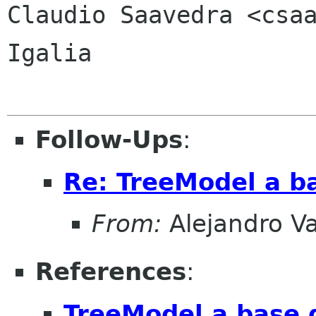
Claudio Saavedra <csaa
Igalia

Follow-Ups
:
Re: TreeModel a b
From:
Alejandro V
References
:
TreeModel a base 