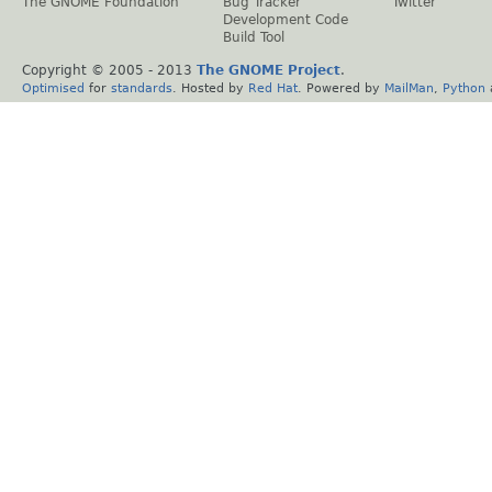
The GNOME Foundation
Bug Tracker
Twitter
Development Code
Build Tool
Copyright © 2005 - 2013
The GNOME Project
.
Optimised
for
standards
. Hosted by
Red Hat
. Powered by
MailMan
,
Python