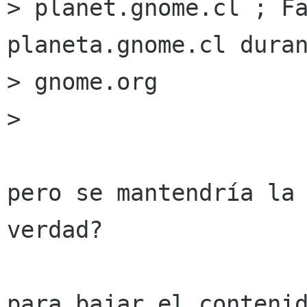
> planet.gnome.cl ; Fa
planeta.gnome.cl duran
> gnome.org

> 

pero se mantendría la 
verdad?

para bajar el contenid