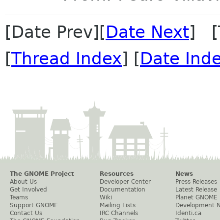
[Date Prev][
Date Next
] [
[
Thread Index
] [
Date Ind
The GNOME Project
Resources
News
About Us
Developer Center
Press Releases
Get Involved
Documentation
Latest Release
Teams
Wiki
Planet GNOME
Support GNOME
Mailing Lists
Development 
Contact Us
IRC Channels
Identi.ca