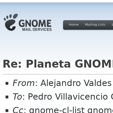
Home
Mailing Lists
Re: Planeta GNOM
From
: Alejandro Valde
To
: Pedro Villavicencio
Cc
: gnome-cl-list gnom