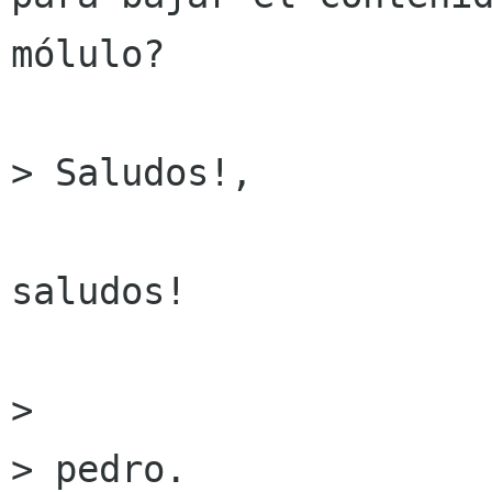
mólulo?

> Saludos!,

saludos!

> 

> pedro.
