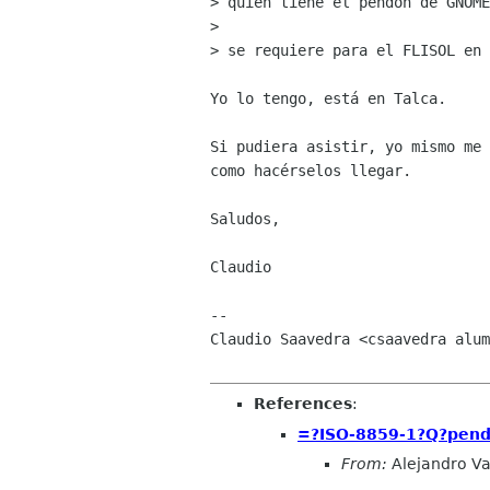
> quien tiene el pendón de GNOME
> 

> se requiere para el FLISOL en 
Yo lo tengo, está en Talca.

Si pudiera asistir, yo mismo me 
como hacérselos llegar.

Saludos,

Claudio

-- 

Claudio Saavedra <csaavedra alum
References
:
=?ISO-8859-1?Q?pen
From:
Alejandro Va