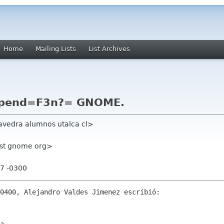
Home
Mailing Lists
List Archives
?pend=F3n?= GNOME.
avedra alumnos utalca cl>
list gnome org>
17 -0300
0400, Alejandro Valdes Jimenez escribió:
