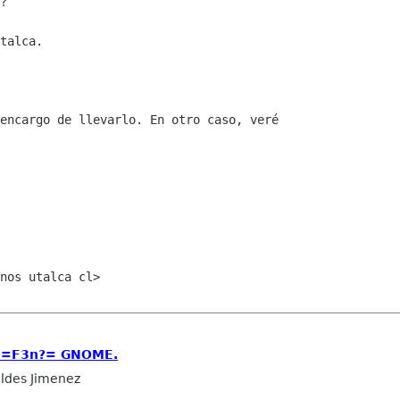
?

talca.

encargo de llevarlo. En otro caso, veré

nos utalca cl>

d=F3n?= GNOME.
ldes Jimenez