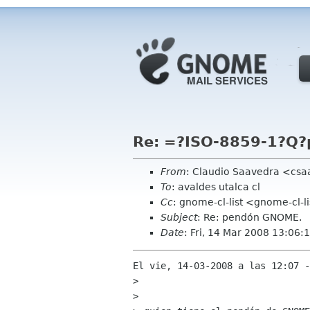
Re: =?ISO-8859-1?Q
From
: Claudio Saavedra <csa
To
: avaldes utalca cl
Cc
: gnome-cl-list <gnome-cl-
Subject
: Re: pendón GNOME.
Date
: Fri, 14 Mar 2008 13:06:
El vie, 14-03-2008 a las 12:07 -
> 

> 
