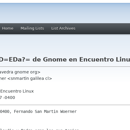
Home
Mailing Lists
List Archives
D=EDa?= de Gnome en Encuentro Lin
aavedra gnome org>
ner <snmartin galilea cl>
 Encuentro Linux
07 -0400
0400, Fernando San Martin Woerner
