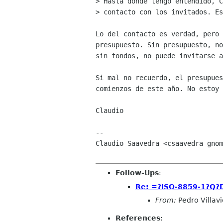
> Hasta donde tengo entendido, C
> contacto con los invitados. Es
Lo del contacto es verdad, pero 
presupuesto. Sin presupuesto, no
sin fondos, no puede invitarse a
Si mal no recuerdo, el presupues
comienzos de este año. No estoy 
Claudio

-- 

Claudio Saavedra <csaavedra gnom
Follow-Ups
:
Re: =?ISO-8859-1?Q?
From:
Pedro Villav
References
: