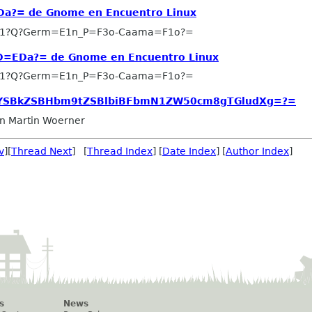
a?= de Gnome en Encuentro Linux
-1?Q?Germ=E1n_P=F3o-Caama=F1o?=
D=EDa?= de Gnome en Encuentro Linux
-1?Q?Germ=E1n_P=F3o-Caama=F1o?=
tYSBkZSBHbm9tZSBlbiBFbmN1ZW50cm8gTGludXg=?=
n Martin Woerner
v
][
Thread Next
] [
Thread Index
] [
Date Index
] [
Author Index
]
s
News