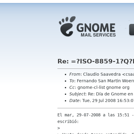
Re: =?ISO-8859-1?Q?
From
: Claudio Saavedra <cs
To
: Fernando San Martin Woer
Cc
: gnome-cl-list gnome org
Subject
: Re: Día de Gnome en
Date
: Tue, 29 Jul 2008 16:53:
El mar, 29-07-2008 a las 15:51 -
escribió:

> 
