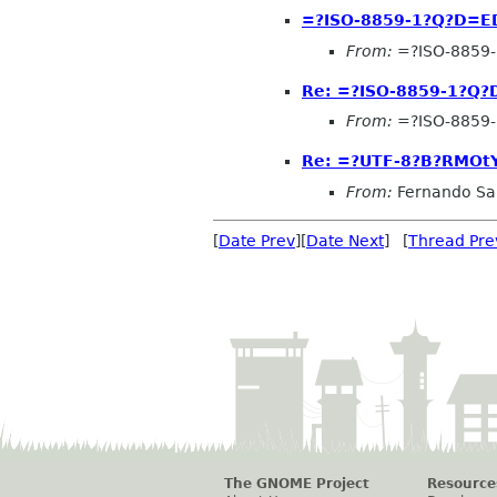
=?ISO-8859-1?Q?D=ED
From:
=?ISO-8859
Re: =?ISO-8859-1?Q?
From:
=?ISO-8859
Re: =?UTF-8?B?RMO
From:
Fernando Sa
[
Date Prev
][
Date Next
] [
Thread Pre
The GNOME Project
Resource