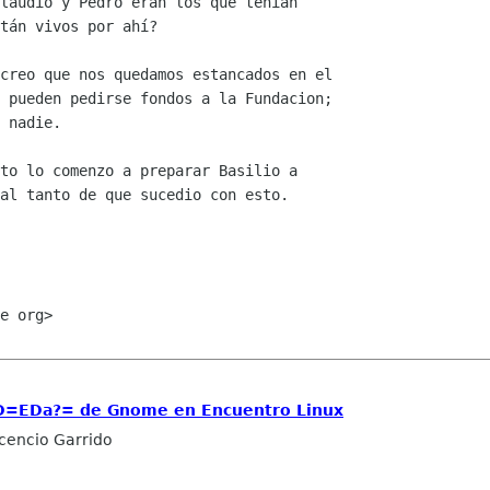
laudio y Pedro eran los que tenian 

tán vivos por ahí?

creo que nos quedamos estancados en el

 pueden pedirse fondos a la Fundacion;

 nadie.

to lo comenzo a preparar Basilio a

al tanto de que sucedio con esto.

e org>

D=EDa?= de Gnome en Encuentro Linux
icencio Garrido