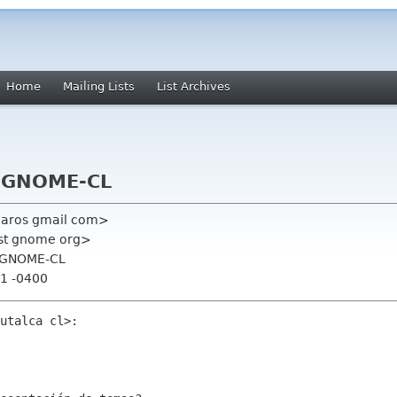
Home
Mailing Lists
List Archives
A GNOME-CL
ecaros gmail com>
ist gnome org>
A GNOME-CL
01 -0400
utalca cl>:
