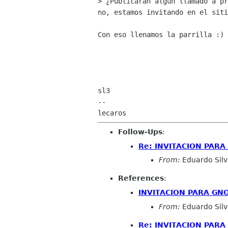
> ¿Publicaran algún llamado a pr
no, estamos invitando en el siti
Con eso llenamos la parrilla :)

sl3

-- 

Follow-Ups
:
Re: INVITACION PAR
From:
Eduardo Sil
References
:
INVITACION PARA GN
From:
Eduardo Sil
Re: INVITACION PAR