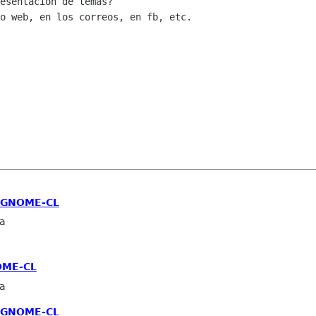
esentación de temas?

o web, en los correos, en fb, etc.

A GNOME-CL
va
OME-CL
va
A GNOME-CL