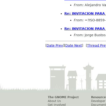
From:
Alejandro Va
Re: INVITACION PAR
From:
=?ISO-8859-
Re: INVITACION PAR
From:
Jorge Bustos
[
Date Prev
][
Date Next
] [
Thread Pre
The GNOME Project
Resource
About Us
Developer
Get Involved
Document