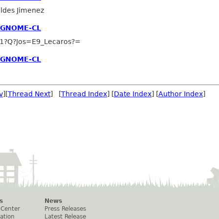
ldes Jimenez
A GNOME-CL
1?Q?Jos=E9_Lecaros?=
A GNOME-CL
v
][
Thread Next
] [
Thread Index
] [
Date Index
] [
Author Index
]
s
News
 Center
Press Releases
ation
Latest Release