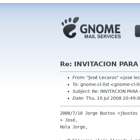
Re: INVITACION PAR
From
: "José Lecaros" <jose l
To
: gnome-cl-list <gnome-cl-l
Subject
: Re: INVITACION PAR
Date
: Thu, 10 Jul 2008 20:49:
2008/7/10 Jorge Bustos <jbustos 
> José,

Hola Jorge,
