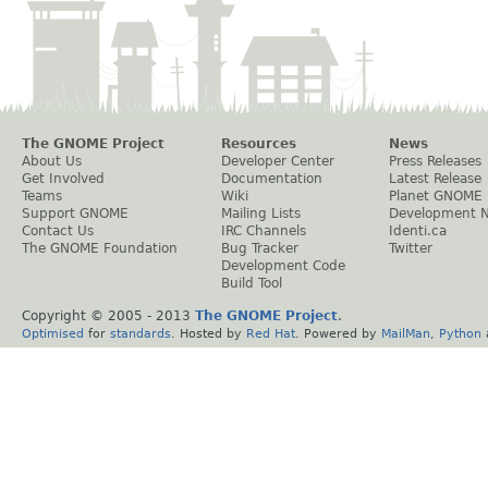
The GNOME Project
Resources
News
About Us
Developer Center
Press Releases
Get Involved
Documentation
Latest Release
Teams
Wiki
Planet GNOME
Support GNOME
Mailing Lists
Development 
Contact Us
IRC Channels
Identi.ca
The GNOME Foundation
Bug Tracker
Twitter
Development Code
Build Tool
Copyright © 2005 - 2013
The GNOME Project
.
Optimised
for
standards
. Hosted by
Red Hat
. Powered by
MailMan
,
Python