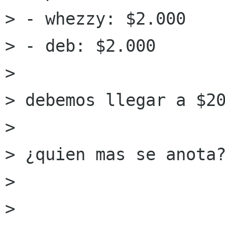
> - whezzy: $2.000

> - deb: $2.000

> 

> debemos llegar a $20
> 

> ¿quien mas se anota?
> 

> 
