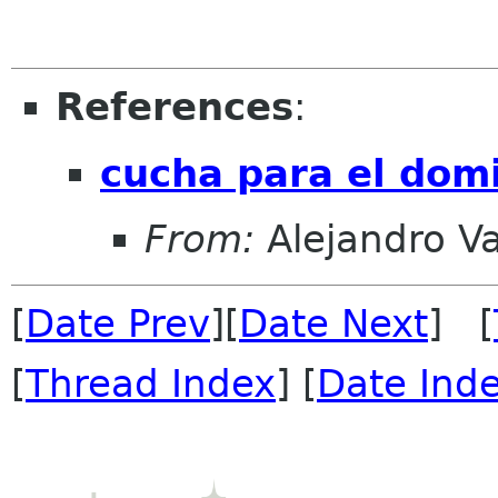
References
:
cucha para el dom
From:
Alejandro V
[
Date Prev
][
Date Next
] [
[
Thread Index
] [
Date Ind