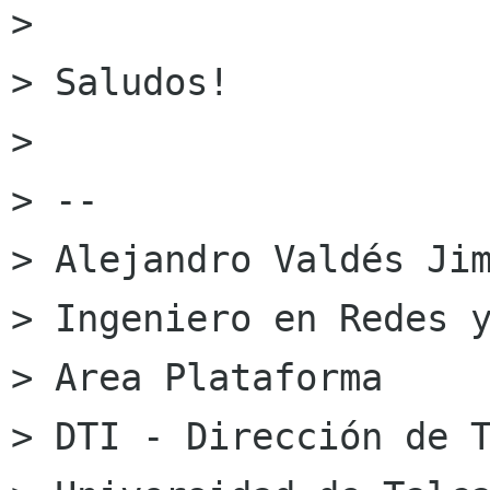
> 

> Saludos!

> 

> -- 

> Alejandro Valdés Jim
> Ingeniero en Redes y
> Area Plataforma

> DTI - Dirección de T