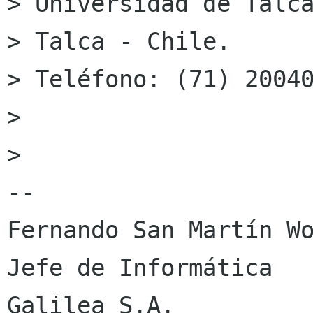
> Universidad de Talca
> Talca - Chile.

> Teléfono: (71) 20040
> 

> 

-- 

Fernando San Martín Wo
Jefe de Informática

Galilea S.A.
