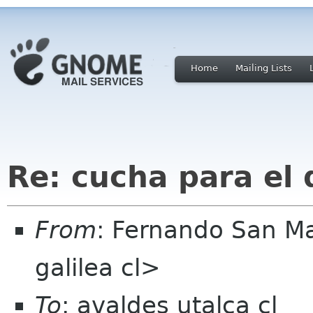
Home
Mailing Lists
Re: cucha para el
From
: Fernando San M
galilea cl>
To
: avaldes utalca cl