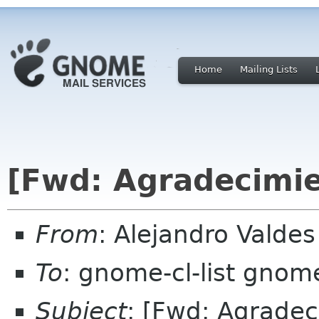
Home
Mailing Lists
[Fwd: Agradecimien
From
: Alejandro Valde
To
: gnome-cl-list gnom
Subject
: [Fwd: Agradeci