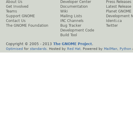
About Us
Developer Center
Press Releases
Get Involved
Documentation
Latest Release
Teams
Wiki
Planet GNOME
Support GNOME
Mailing Lists
Development 
Contact Us
IRC Channels
Identi.ca
The GNOME Foundation
Bug Tracker
Twitter
Development Code
Build Tool
Copyright © 2005 - 2013
The GNOME Project
.
Optimised
for
standards
. Hosted by
Red Hat
. Powered by
MailMan
,
Python