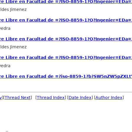
re Libre en Facultad de =?ISO-8859-1?Q?Ingenier=EDa=
ldes Jimenez
re Libre en Facultad de =?ISO-8859-1?Q?Ingenier=EDa=
vedra
re Libre en Facultad de =?ISO-8859-1?Q?Ingenier=EDa=
ldes Jimenez
re Libre en Facultad de =?ISO-8859-1?Q?Ingenier=EDa=
vedra
are Libre en Facultad de =?iso-8859-1?b?SW5nZW5pZXL
v
][
Thread Next
] [
Thread Index
] [
Date Index
] [
Author Index
]