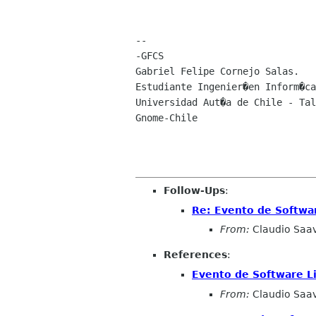
-- 

-GFCS

Gabriel Felipe Cornejo Salas.

Estudiante Ingenier�en Inform�ca

Universidad Aut�a de Chile - Tal
Gnome-Chile

Follow-Ups
:
Re: Evento de Softwa
From:
Claudio Saa
References
:
Evento de Software L
From:
Claudio Saa