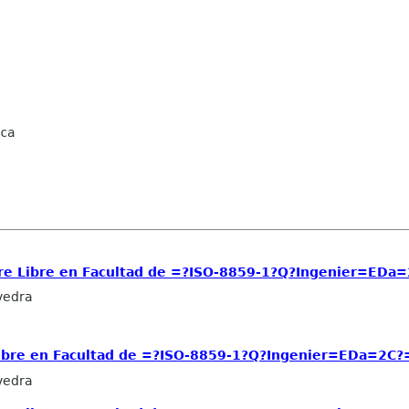
ca

re Libre en Facultad de =?ISO-8859-1?Q?Ingenier=EDa=
vedra
ibre en Facultad de =?ISO-8859-1?Q?Ingenier=EDa=2C?=
vedra