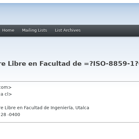
Home
Mailing Lists
List Archives
re Libre en Facultad de =?ISO-8859-
 com>
ca cl>
e Libre en Facultad de Ingeniería, Utalca
:28 -0400