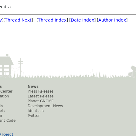
vedra
v
][
Thread Next
] [
Thread Index
] [
Date Index
] [
Author Index
]
s
News
 Center
Press Releases
ation
Latest Release
Planet GNOME
ts
Development News
els
Identi.ca
er
Twitter
ent Code
roject
.