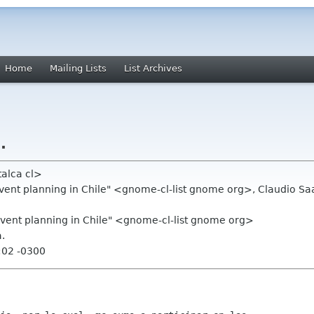
Home
Mailing Lists
List Archives
.
talca cl>
 event planning in Chile" <gnome-cl-list gnome org>, Claudio 
event planning in Chile" <gnome-cl-list gnome org>
.
:02 -0300