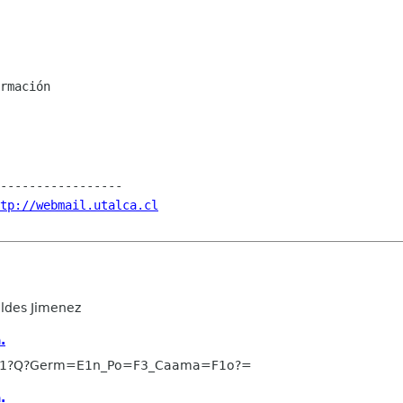
rmación

-----------------

tp://webmail.utalca.cl
ldes Jimenez
.
-1?Q?Germ=E1n_Po=F3_Caama=F1o?=
.