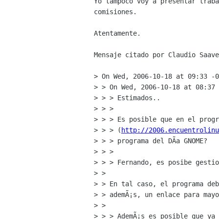
Yo tampoco voy a presentar traba
comisiones.

Atentamente.

Mensaje citado por Claudio Saave
> On Wed, 2006-10-18 at 09:33 -0
> > On Wed, 2006-10-18 at 08:37 
> > > Estimados..

> > > 

> > > Es posible que en el progr
> > > (
http://2006.encuentrolinu
> > > programa del DÃ­a GNOME?

> > > 

> > > Fernando, es posibe gestio
> > 

> > En tal caso, el programa deb
> > ademÃ¡s, un enlace para mayo
> > 

> > > AdemÃ¡s es posible que ya 