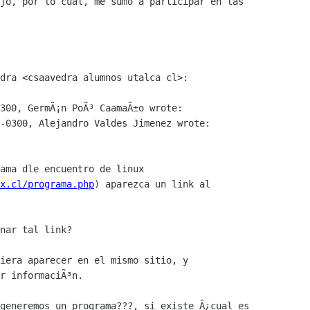
jo, por lo cual, me sumo a participar en las

dra <csaavedra alumnos utalca cl>:

300, GermÃ¡n PoÃ³ CaamaÃ±o wrote:

-0300, Alejandro Valdes Jimenez wrote:

ama dle encuentro de linux

x.cl/programa.php
) aparezca un link al

nar tal link?

iera aparecer en el mismo sitio, y 

r informaciÃ³n.

generemos un programa???, si existe Â¿cual es
