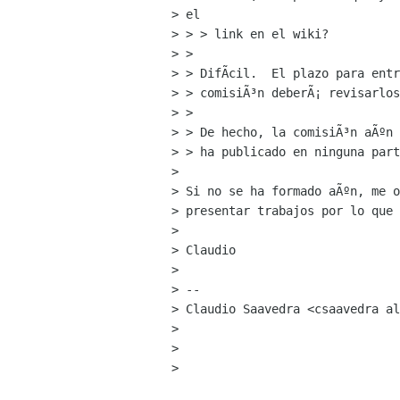
> el

> > > link en el wiki?

> > 

> > DifÃ­cil.  El plazo para ent
> > comisiÃ³n deberÃ¡ revisarlos
> > 

> > De hecho, la comisiÃ³n aÃºn 
> > ha publicado en ninguna part
> 

> Si no se ha formado aÃºn, me o
> presentar trabajos por lo que 
> 

> Claudio

> 

> -- 

> Claudio Saavedra <csaavedra al
> 

> 

> 
