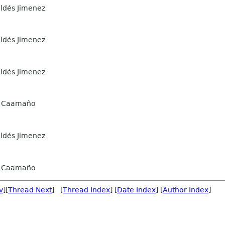
ldés Jimenez
ldés Jimenez
ldés Jimenez
 Caamaño
ldés Jimenez
 Caamaño
v
][
Thread Next
] [
Thread Index
] [
Date Index
] [
Author Index
]