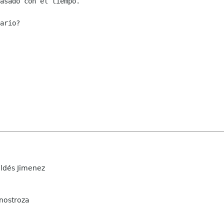
asado con el tiempo.

ario?

ldés Jimenez
Inostroza