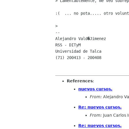
> Lamentablemente, me veo sobrep
:(  ... no pota..... otro volunt
> 

-- 

Alejandro Vald�Jimenez

RSS - DITyM

Universidad de Talca

(71) 200413 - 200408

References
:
nuevos cursos.
From:
Alejandro Va
Re: nuevos cursos.
From:
Juan Carlos 
Re: nuevos cursos.