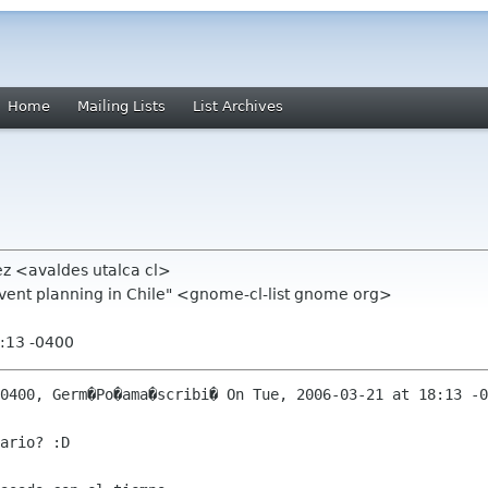
Home
Mailing Lists
List Archives
ez <avaldes utalca cl>
event planning in Chile" <gnome-cl-list gnome org>
:13 -0400
0400, Germ�Po�ama�scribi� On Tue, 2006-03-21 at 18:13 -0
ario? :D
