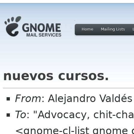
Home
Mailing Lists
nuevos cursos.
From
: Alejandro Valdé
To
: "Advocacy, chit-cha
<gnome-cl-list gnome 