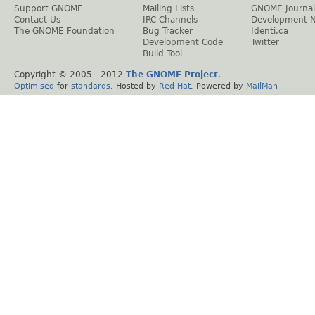
Support GNOME
Mailing Lists
GNOME Journal
Contact Us
IRC Channels
Development 
The GNOME Foundation
Bug Tracker
Identi.ca
Development Code
Twitter
Build Tool
Copyright © 2005 - 2012
The GNOME Project
.
Optimised
for
standards
. Hosted by
Red Hat
. Powered by
MailMan