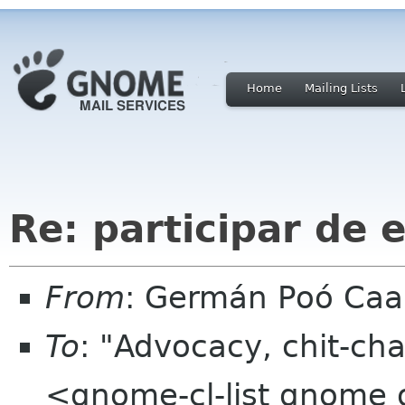
Home
Mailing Lists
Re: participar de 
From
: Germán Poó Caa
To
: "Advocacy, chit-cha
<gnome-cl-list gnome 