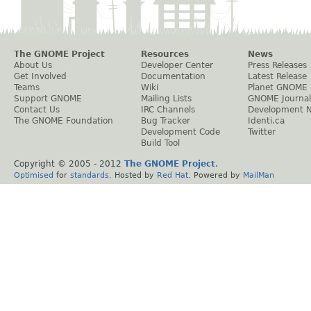
The GNOME Project
Resources
News
About Us
Developer Center
Press Releases
Get Involved
Documentation
Latest Release
Teams
Wiki
Planet GNOME
Support GNOME
Mailing Lists
GNOME Journal
Contact Us
IRC Channels
Development 
The GNOME Foundation
Bug Tracker
Identi.ca
Development Code
Twitter
Build Tool
Copyright © 2005 - 2012
The GNOME Project
.
Optimised
for
standards
. Hosted by
Red Hat
. Powered by
MailMan