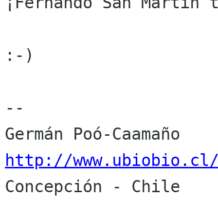
¡Fernando San Martín t
:-)

-- 

http://www.ubiobio.cl

Concepción - Chile
