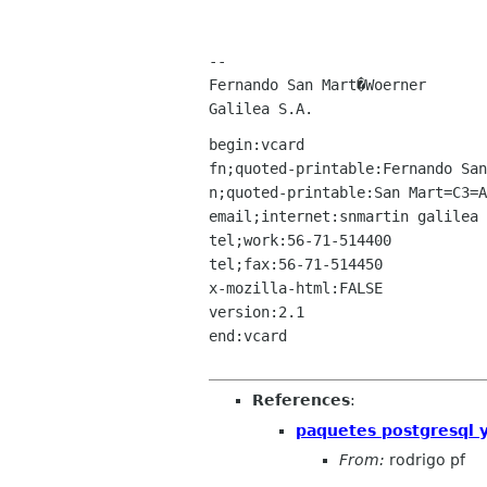
--

Fernando San Mart�Woerner

begin:vcard

fn;quoted-printable:Fernando San
n;quoted-printable:San Mart=C3=A
email;internet:snmartin galilea 
tel;work:56-71-514400

tel;fax:56-71-514450

x-mozilla-html:FALSE

version:2.1

end:vcard

References
:
paquetes postgresql 
From:
rodrigo pf