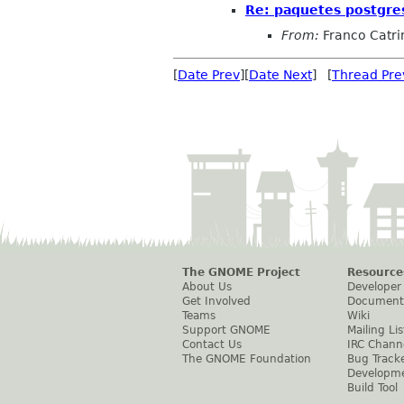
Re: paquetes postgre
From:
Franco Catri
[
Date Prev
][
Date Next
] [
Thread Pre
The GNOME Project
Resource
About Us
Developer
Get Involved
Document
Teams
Wiki
Support GNOME
Mailing Lis
Contact Us
IRC Chann
The GNOME Foundation
Bug Track
Developm
Build Tool