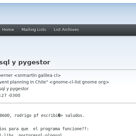
Home
Mailing Lists
List Archives
sql y pygestor
erner <snmartin galilea cl>
event planning in Chile" <gnome-cl-list gnome org>
sql y pygestor
:27 -0300
0600, rodrigo pf escribi�> saludos.
ios para que  el programa funcione??:

l-libs, postgresql-plpgsql,
