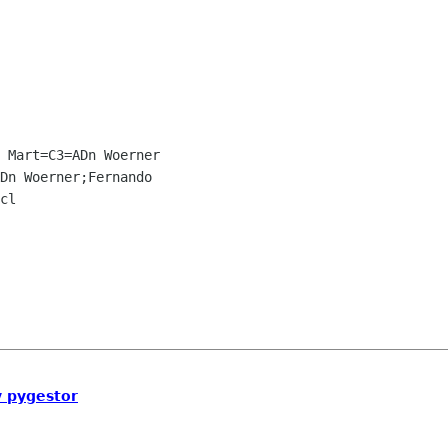
 Mart=C3=ADn Woerner

Dn Woerner;Fernando

cl

y pygestor