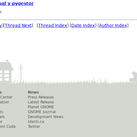
sql y pygestor
n
v
][
Thread Next
] [
Thread Index
] [
Date Index
] [
Author Index
]
s
News
 Center
Press Releases
ation
Latest Release
Planet GNOME
ts
GNOME Journal
els
Development News
er
Identi.ca
ent Code
Twitter