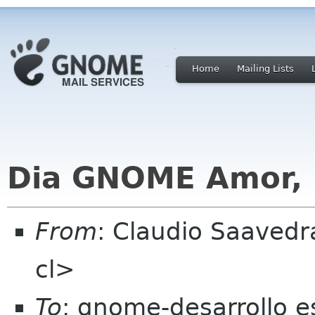
Home
Mailing Lists
Dia GNOME Amor, 
From
: Claudio Saaved
cl>
To
: gnome-desarrollo e