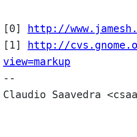
[0] 
http://www.jamesh
[1] 
http://cvs.gnome.
view=markup

-- 

Claudio Saavedra <csaa