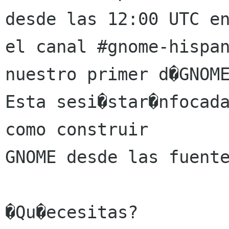
desde las 12:00 UTC en
el canal #gnome-hispan
nuestro primer d�GNOME
Esta sesi�star�nfocada
como construir

GNOME desde las fuente
�Qu�ecesitas?
