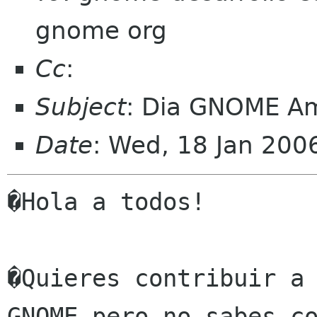
gnome org
Cc
:
Subject
: Dia GNOME Am
Date
: Wed, 18 Jan 20
�Hola a todos!

�Quieres contribuir a 
GNOME pero no sabes co