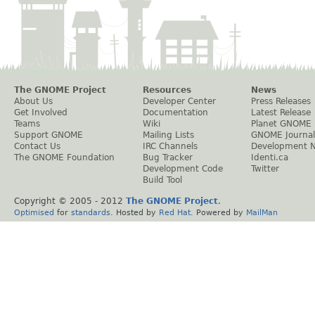
The GNOME Project
Resources
News
About Us
Developer Center
Press Releases
Get Involved
Documentation
Latest Release
Teams
Wiki
Planet GNOME
Support GNOME
Mailing Lists
GNOME Journal
Contact Us
IRC Channels
Development 
The GNOME Foundation
Bug Tracker
Identi.ca
Development Code
Twitter
Build Tool
Copyright © 2005 - 2012
The GNOME Project
.
Optimised
for
standards
. Hosted by
Red Hat
. Powered by
MailMan