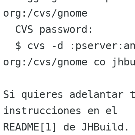
org:/cvs/gnome

  CVS password: 

  $ cvs -d :pserver:anonymous anoncvs gnome 
org:/cvs/gnome co jhbu
Si quieres adelantar t
instrucciones en el

README[1] de JHBuild. 