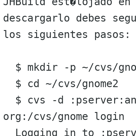
JHBuild est�lojado en 
descargarlo debes segu
los siguientes pasos:

  $ mkdir -p ~/cvs/gnome2 

  $ cd ~/cvs/gnome2

  $ cvs -d :pserver:anonymous anoncvs gnome 
org:/cvs/gnome login

  Logging in to :pserver:anonymous anoncvs gnome 