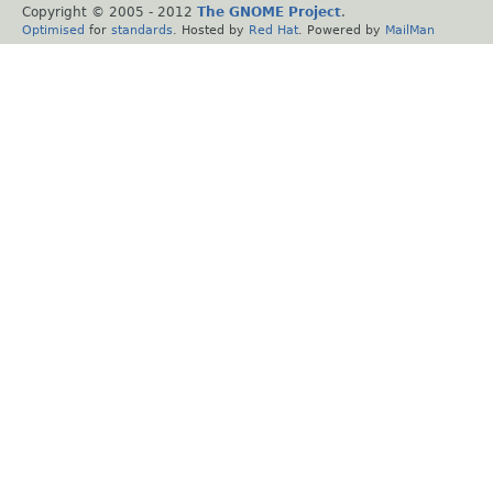
Copyright © 2005 - 2012
The GNOME Project
.
Optimised
for
standards
. Hosted by
Red Hat
. Powered by
MailMan