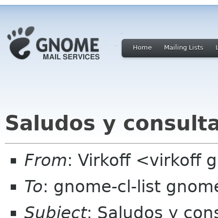
Home
Mailing Lists
Saludos y consult
From
: Virkoff <virkoff
To
: gnome-cl-list gnom
Subject
: Saludos y con