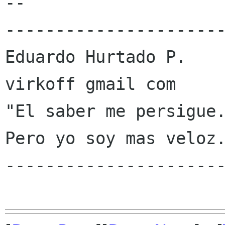
-- 

----------------------
Eduardo Hurtado P.

virkoff gmail com

"El saber me persigue.
Pero yo soy mas veloz.
----------------------