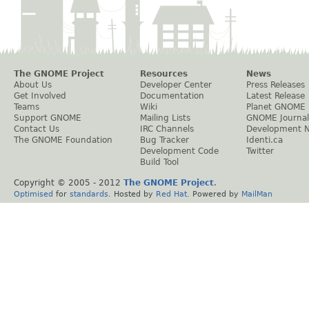
The GNOME Project
Resources
News
About Us
Developer Center
Press Releases
Get Involved
Documentation
Latest Release
Teams
Wiki
Planet GNOME
Support GNOME
Mailing Lists
GNOME Journal
Contact Us
IRC Channels
Development 
The GNOME Foundation
Bug Tracker
Identi.ca
Development Code
Twitter
Build Tool
Copyright © 2005 - 2012
The GNOME Project
.
Optimised
for
standards
. Hosted by
Red Hat
. Powered by
MailMan