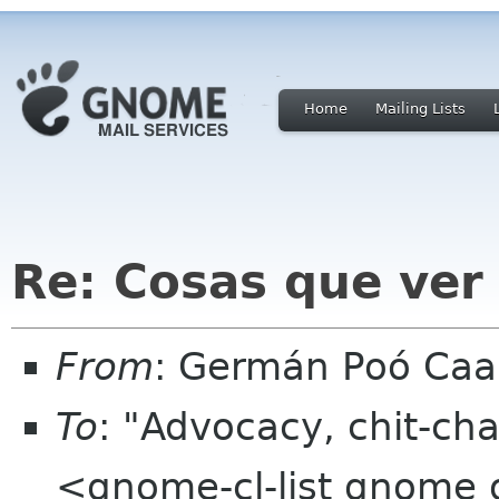
Home
Mailing Lists
Re: Cosas que ver
From
: Germán Poó Caa
To
: "Advocacy, chit-cha
<gnome-cl-list gnome 