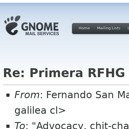
Home
Mailing Lists
Re: Primera RFHG
From
: Fernando San M
galilea cl>
To
: "Advocacy, chit-cha