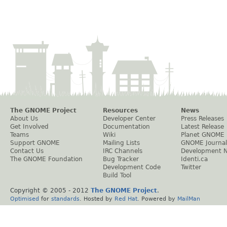
The GNOME Project
Resources
News
About Us
Developer Center
Press Releases
Get Involved
Documentation
Latest Release
Teams
Wiki
Planet GNOME
Support GNOME
Mailing Lists
GNOME Journal
Contact Us
IRC Channels
Development 
The GNOME Foundation
Bug Tracker
Identi.ca
Development Code
Twitter
Build Tool
Copyright © 2005 - 2012
The GNOME Project
.
Optimised
for
standards
. Hosted by
Red Hat
. Powered by
MailMan