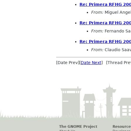
Re: Primera RFHG 20
From:
Miguel Ange
Re: Primera RFHG 20
From:
Fernando Sa
Re: Primera RFHG 20
From:
Claudio Saav
[Date Prev][
Date Next
] [Thread Pre
The GNOME Project
Resource