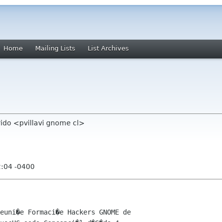
Home
Mailing Lists
List Archives
rido <pvillavi gnome cl>
2:04 -0400
euni�e Formaci�e Hackers GNOME de
