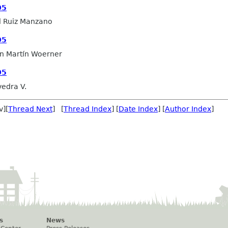
05
l Ruiz Manzano
05
n Martín Woerner
05
edra V.
v][
Thread Next
] [
Thread Index
] [
Date Index
] [
Author Index
]
s
News