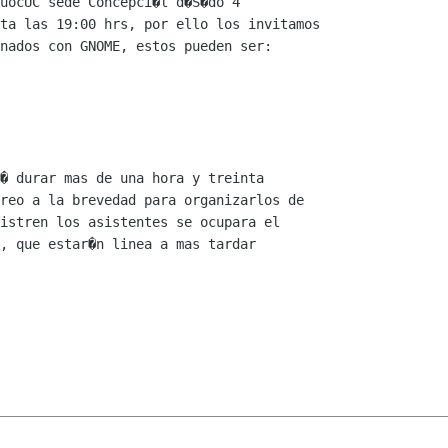
uocUC sede Concepci�l d�S�do 4

ta las 19:00 hrs, por ello los invitamos

nados con GNOME, estos pueden ser:

� durar mas de una hora y treinta

reo a la brevedad para organizarlos de

istren los asistentes se ocupara el

, que estar�n linea a mas tardar
