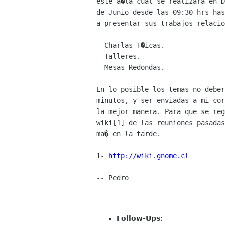
este a�la cual se realizara en D
de Junio desde las 09:30 hrs has
a presentar sus trabajos relacio
- Charlas T�icas.

- Talleres.

- Mesas Redondas.

En lo posible los temas no deber
minutos, y ser enviadas a mi cor
la mejor manera. Para que se reg
wiki[1] de las reuniones pasadas
ma� en la tarde.

1- 
http://wiki.gnome.cl
-- Pedro

Follow-Ups
: