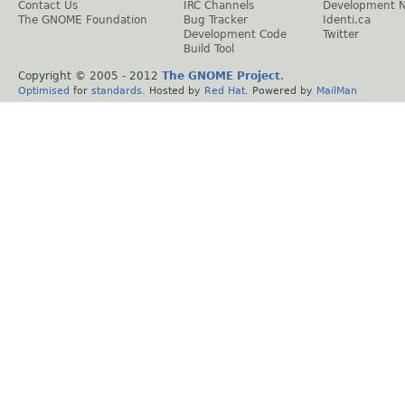
Contact Us
IRC Channels
Development 
The GNOME Foundation
Bug Tracker
Identi.ca
Development Code
Twitter
Build Tool
Copyright © 2005 - 2012
The GNOME Project
.
Optimised
for
standards
. Hosted by
Red Hat
. Powered by
MailMan