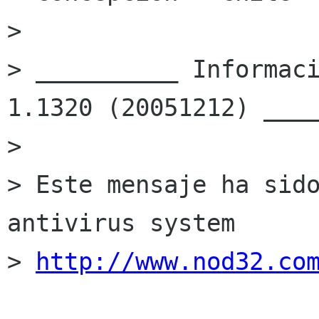
> 

> __________ Informaci
1.1320 (20051212) ____
> 

> Este mensaje ha sido
antivirus system

> 
http://www.nod32.co