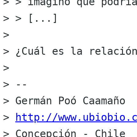
> > imagino que podría
> > [...]

> 

> ¿Cuál es la relación
> 

> --

> Germán Poó Caamaño

> 
http://www.ubiobio.
> Concepción - Chile
