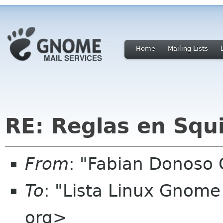
Home
Mailing Lists
RE: Reglas en Squ
From
: "Fabian Donoso 
To
: "Lista Linux Gnome
org>