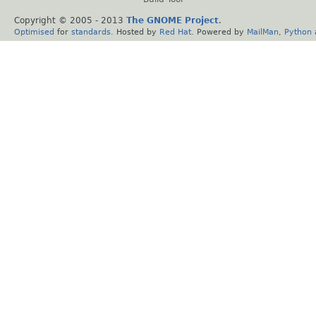
Copyright © 2005 - 2013
The GNOME Project
.
Optimised
for
standards
. Hosted by
Red Hat
. Powered by
MailMan
,
Python