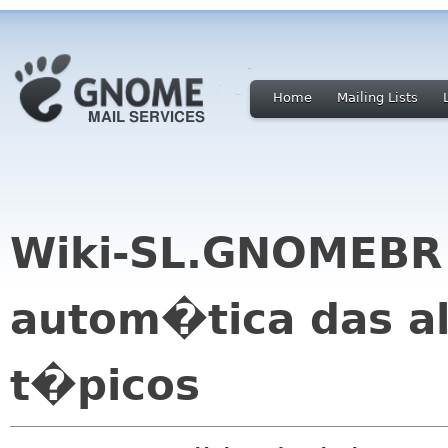
Home
Mailing Lists
Wiki-SL.GNOMEBR 
autom�tica das a
t�picos