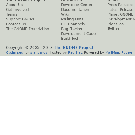
About Us
Developer Center
Press Releases
Get Involved
Documentation
Latest Release
Teams
Wiki
Planet GNOME
Support GNOME
Mailing Lists
Development 
Contact Us
IRC Channels
Identi.ca
The GNOME Foundation
Bug Tracker
Twitter
Development Code
Build Tool
Copyright © 2005 - 2013
The GNOME Project
.
Optimised
for
standards
. Hosted by
Red Hat
. Powered by
MailMan
,
Python