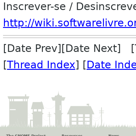
Inscrever-se / Desinscrev
http://wiki.softwarelivr
[Date Prev][Date Next] 
[
Thread Index
] [
Date Ind
The GNOME Project
Resources
News