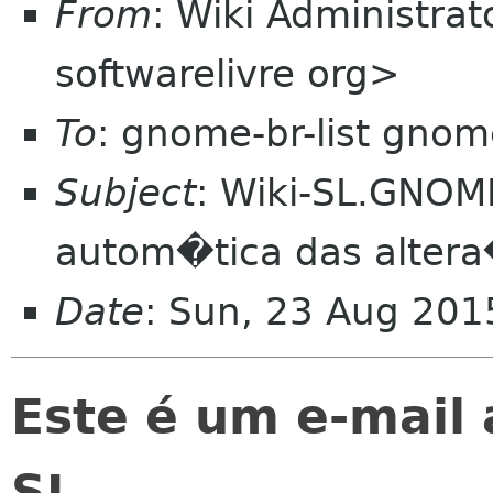
From
: Wiki Administra
softwarelivre org>
To
: gnome-br-list gnom
Subject
: Wiki-SL.GNOM
autom�tica das alter
Date
: Sun, 23 Aug 20
Este é um e-mail 