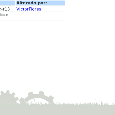
Alterado por:
->r13
VIctorFlores
ios e