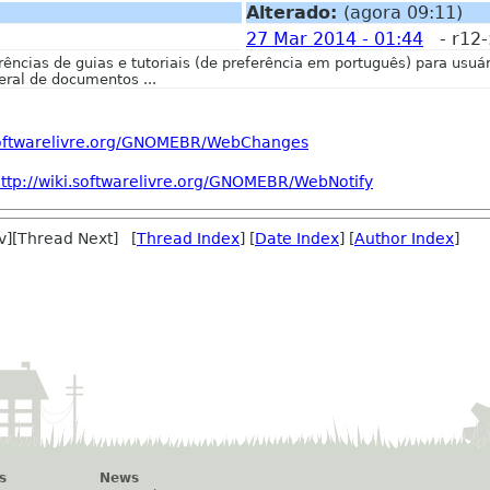
Alterado:
(agora 09:11)
27 Mar 2014 - 01:44
- r12
erências de guias e tutoriais (de preferência em português) para usuár
ral de documentos ...
.softwarelivre.org/GNOMEBR/WebChanges
ttp://wiki.softwarelivre.org/GNOMEBR/WebNotify
v][Thread Next] [
Thread Index
] [
Date Index
] [
Author Index
]
s
News