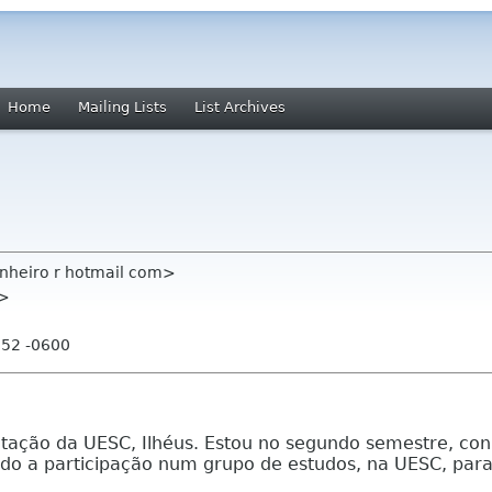
Home
Mailing Lists
List Archives
nheiro r hotmail com>
g>
:52 -0600
ação da UESC, Ilhéus. Estou no segundo semestre, conhe
ando a participação num grupo de estudos, na UESC, pa