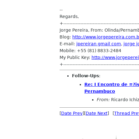
--
Regards,
+------------------------------------------------
Jorge Pereira, From: Olinda/Pernam
Blog:
http://www.jorgepereira.com.b
E-mail:
jpereiran gmail com
,
jorge 
Mobile: +55 (81) 8833-2484
My Public Key:
http://www.jorgeperei
+------------------------------------------------
Follow-Ups
:
Re: I Encontro de =?
Pernambuco
From:
Ricardo Ichi
[
Date Prev
][
Date Next
] [
Thread Pre