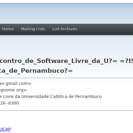
Home
Mailing Lists
List Archives
contro_de_Software_Livre_da_U?= =?
ica_de_Pernambuco?=
iran gmail com>
t gnome org>
re Livre da Universidade Católica de Pernambuco
:26 -0300
LUCAP