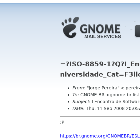
=?ISO-8859-1?Q?I_En
niversidade_Cat=F3l
From
: "Jorge Pereira" <jpere
To
: GNOME-BR <gnome-br-lis
Subject
: I Encontro de Softwa
Date
: Thu, 11 Sep 2008 20:05
:P
https://br.gnome.org/GNOMEBR/ES