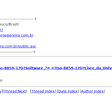
----------------------------+
buco/Brazil
r/
jorgepereira com br
ra.com.br/public.asc
---------------------------+
iso-8859-1?Q?Software_?= =?iso-8859-1?Q?Livre_da_Univ
zo
v
][
Thread Next
] [
Thread Index
] [
Date Index
] [
Author Index
]