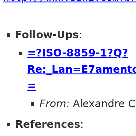
Follow-Ups
:
=?ISO-8859-1?Q?
Re:_Lan=E7ament
=
From:
Alexandre 
References
: