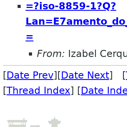
=?iso-8859-1?Q?
Lan=E7amento_do
=
From:
Izabel Cerqu
[
Date Prev
][
Date Next
] [
[
Thread Index
] [
Date Ind