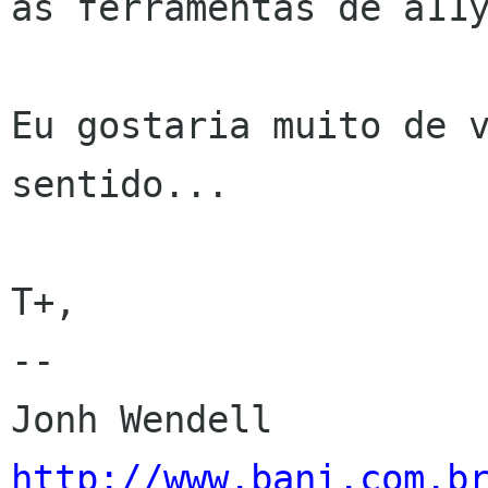
as ferramentas de a11y
Eu gostaria muito de v
sentido...

T+,

-- 

http://www.bani.com.b