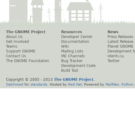
The GNOME Project
Resources
News
About Us
Developer Center
Press Releases
Get Involved
Documentation
Latest Release
Teams
Wiki
Planet GNOME
Support GNOME
Mailing Lists
Development 
Contact Us
IRC Channels
Identi.ca
The GNOME Foundation
Bug Tracker
Twitter
Development Code
Build Tool
Copyright © 2005 - 2013
The GNOME Project
.
Optimised
for
standards
. Hosted by
Red Hat
. Powered by
MailMan
,
Python