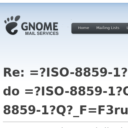
Home
Mailing Lists
Re: =?ISO-8859-
do =?ISO-8859-1?
8859-1?Q?_F=F3