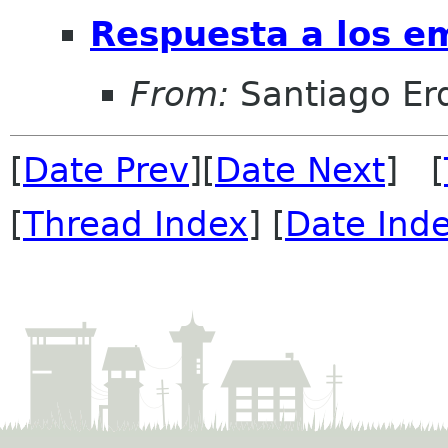
Respuesta a los ema
From:
Santiago Erq
[
Date Prev
][
Date Next
] [
[
Thread Index
] [
Date Ind