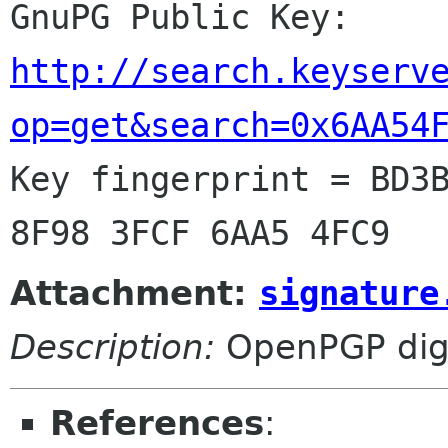
http://search.keyserv
op=get&search=0x6AA54

Key fingerprint = BD3
Attachment:
signature
Description:
OpenPGP digi
References
: