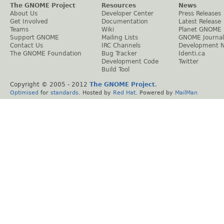
The GNOME Project
Resources
News
About Us
Developer Center
Press Releases
Get Involved
Documentation
Latest Release
Teams
Wiki
Planet GNOME
Support GNOME
Mailing Lists
GNOME Journal
Contact Us
IRC Channels
Development 
The GNOME Foundation
Bug Tracker
Identi.ca
Development Code
Twitter
Build Tool
Copyright © 2005 - 2012
The GNOME Project
.
Optimised
for
standards
. Hosted by
Red Hat
. Powered by
MailMan