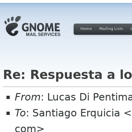
Home
Mailing Lists
Re: Respuesta a lo
From
: Lucas Di Pentim
To
: Santiago Erquicia 
com>