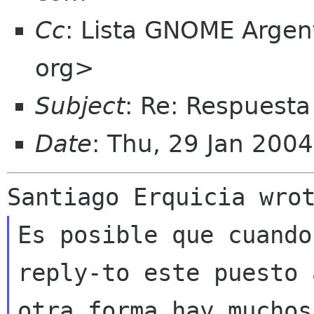
Cc
: Lista GNOME Argen
org>
Subject
: Re: Respuesta 
Date
: Thu, 29 Jan 200
Es posible que cuando
reply-to este puesto
otra forma hay muchos