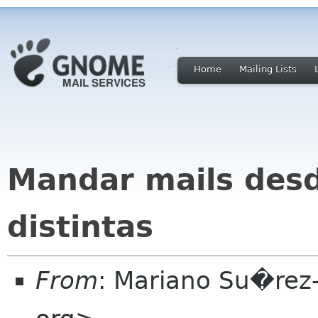
Home
Mailing Lists
Mandar mails desd
distintas
From
: Mariano Su�rez