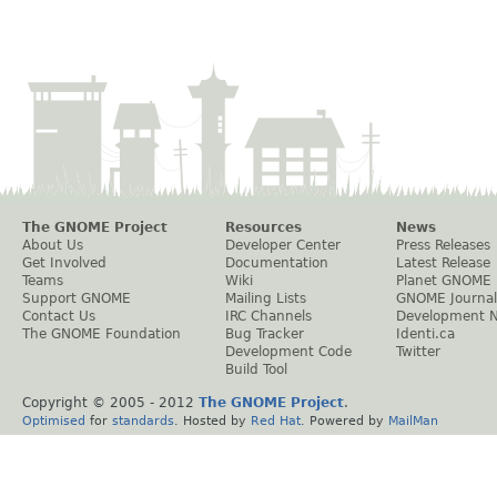
The GNOME Project
Resources
News
About Us
Developer Center
Press Releases
Get Involved
Documentation
Latest Release
Teams
Wiki
Planet GNOME
Support GNOME
Mailing Lists
GNOME Journal
Contact Us
IRC Channels
Development 
The GNOME Foundation
Bug Tracker
Identi.ca
Development Code
Twitter
Build Tool
Copyright © 2005 - 2012
The GNOME Project
.
Optimised
for
standards
. Hosted by
Red Hat
. Powered by
MailMan