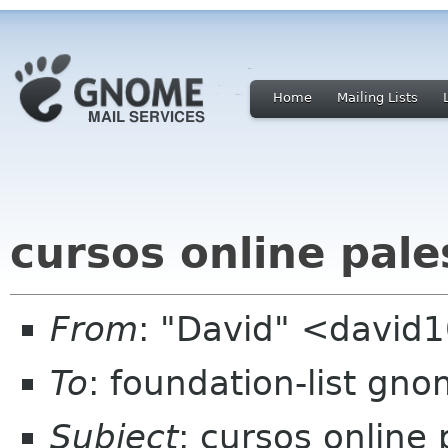
Home
Mailing Lists
cursos online pale
From
: "David" <david
To
: foundation-list gn
Subject
: cursos online