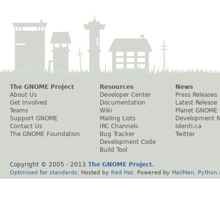
The GNOME Project
Resources
News
About Us
Developer Center
Press Releases
Get Involved
Documentation
Latest Release
Teams
Wiki
Planet GNOME
Support GNOME
Mailing Lists
Development 
Contact Us
IRC Channels
Identi.ca
The GNOME Foundation
Bug Tracker
Twitter
Development Code
Build Tool
Copyright © 2005 - 2013
The GNOME Project
.
Optimised
for
standards
. Hosted by
Red Hat
. Powered by
MailMan
,
Python