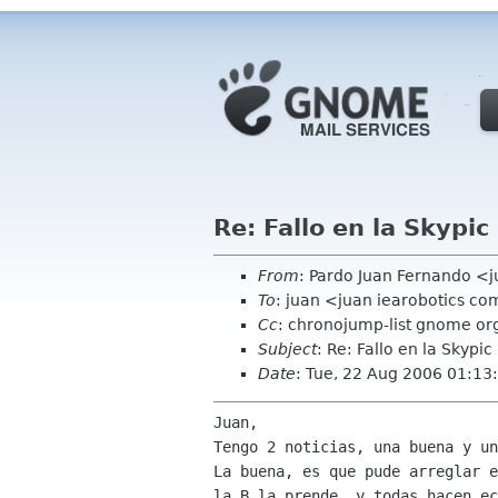
Re: Fallo en la Skypic
From
: Pardo Juan Fernando <j
To
: juan <juan iearobotics c
Cc
: chronojump-list gnome or
Subject
: Re: Fallo en la Skypic
Date
: Tue, 22 Aug 2006 01:13
Juan,

La buena, es que pude arreglar 
la B la prende, y
todas hacen ec