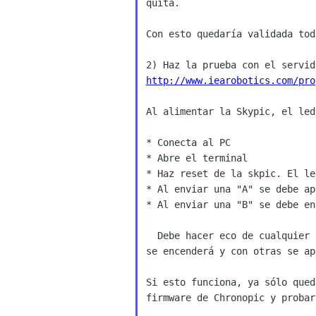
quita.

Con esto quedaría validada tod
http://www.iearobotics.com/pro
Al alimentar la Skypic, el led
* Conecta al PC

* Abre el terminal

* Haz reset de la skpic. El le
* Al enviar una "A" se debe ap
* Al enviar una "B" se debe enc
  Debe hacer eco de cualquier tecla enviada (con algunas teclas el led

se encenderá y con otras se ap
Si esto funciona, ya sólo qued
firmware de Chronopic y probarl