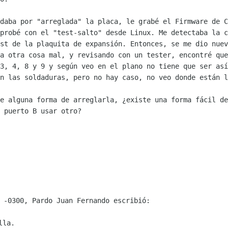
 daba por "arreglada" la placa, le
grabé el Firmware de C
 probé con el "test-salto" desde Linux. Me detectaba la
c
est de la
plaquita de expansión.
Entonces, se me dio nuev
na otra cosa mal, y revisando con un tester, encontré
que
 3,
4, 8 y 9 y según veo en el plano no tiene que ser as
en las soldaduras,
pero no hay caso, no veo donde están l
de alguna forma de arreglarla, ¿existe
una forma fácil de
 puerto B usar otro?
la.
