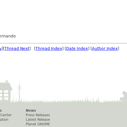
Fernando
v
][
Thread Next
] [
Thread Index
] [
Date Index
] [
Author Index
]
s
News
 Center
Press Releases
ation
Latest Release
Planet GNOME