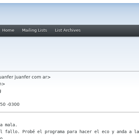
Home
Mailing Lists
List Archives
uanfer juanfer com ar>
om>
g
:50 -0300
el fallo. Probé el programa para hacer
el eco y anda a la
o.