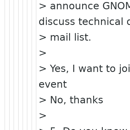
> announce GNOME
discuss technical 
> mail list.
>
> Yes, I want to jo
event
> No, thanks
>