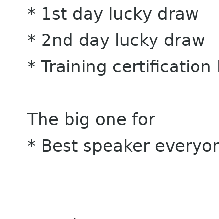
* 1st day lucky draw
* 2nd day lucky draw
* Training certificatio
The big one for
* Best speaker everyo