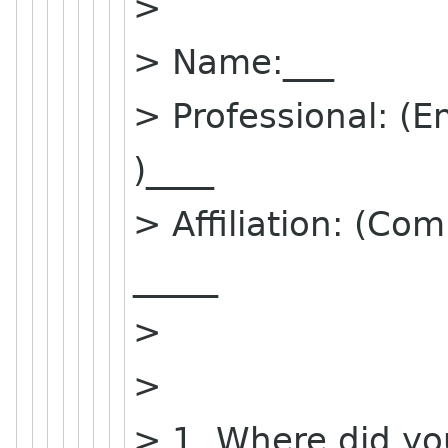
>
> Name:___
> Professional: (E
)____
> Affiliation: (C
_____
>
>
> 1. Where did y