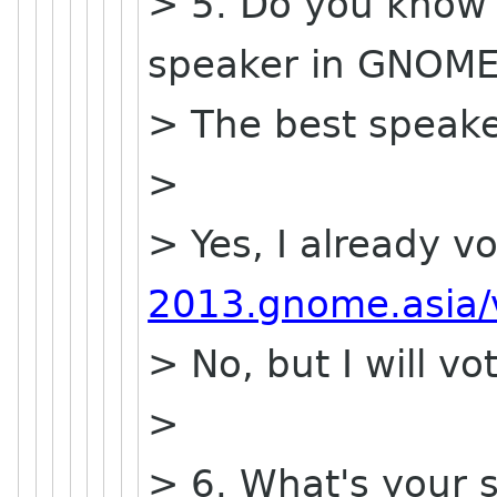
> 5. Do you know 
speaker in GNOME
> The best speaker
>
> Yes, I already vo
2013.gnome.asia/
> No, but I will vo
>
> 6. What's your s