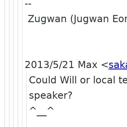
--
Zugwan (Jugwan Eo
2013/5/21 Max
<
sak
Could Will or local 
speaker?
^__^