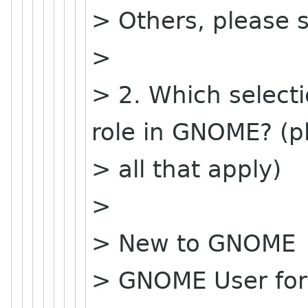
> Others, please s
>
> 2. Which select
role in GNOME? (p
> all that apply)
>
> New to GNOME
> GNOME User for 