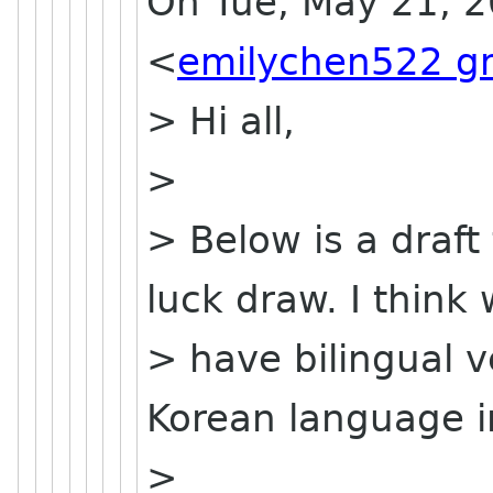
On Tue, May 21, 2
<
emilychen522 g
> Hi all,
>
> Below is a draft
luck draw. I think
> have bilingual v
Korean language i
>