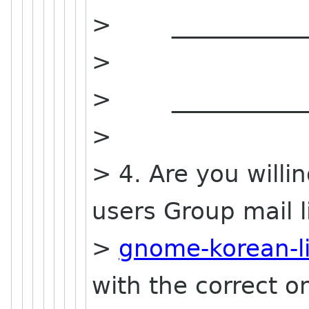
> ______________
>
> ______________
>
> 4. Are you willi
users Group mail li
>
gnome-korean-l
with the correct o