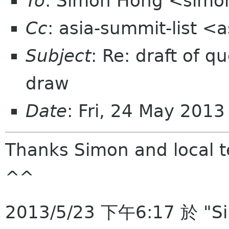
To
: Simon Hong <simo
Cc
: asia-summit-list <
Subject
: Re: draft of q
draw
Date
: Fri, 24 May 201
Thanks Simon and local 
^^
2013/5/23 下午6:17 於 "Si