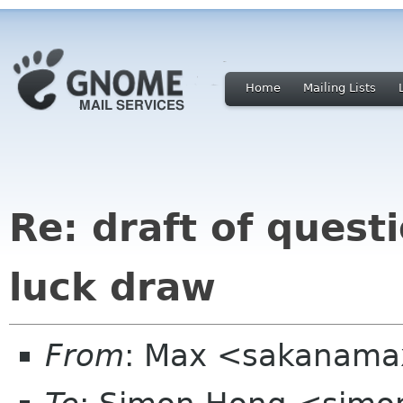
Home
Mailing Lists
Re: draft of quest
luck draw
From
: Max <sakanama