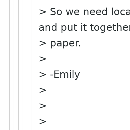
> So we need loca
and put it togethe
> paper.
>
> -Emily
>
>
>