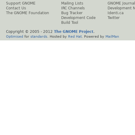
Support GNOME
Mailing Lists
GNOME Journal
Contact Us
IRC Channels
Development 
The GNOME Foundation
Bug Tracker
Identi.ca
Development Code
Twitter
Build Tool
Copyright © 2005 - 2012
The GNOME Project
.
Optimised
for
standards
. Hosted by
Red Hat
. Powered by
MailMan