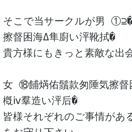
そこで当サークルが男 ①⊇
擦督困海Δ隼廚い泙靴拭�

貴方様にもきっと素敵な出会
女 ⑱餔焫佑鬚款匆陲気擦督
槪ⅳ羣造い泙后�

皆様それぞれのご事情があ