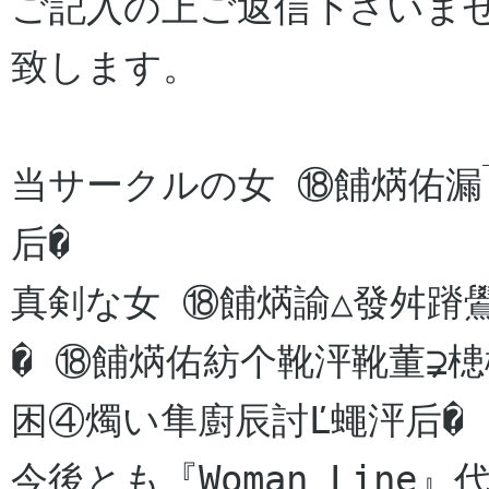
ご記入の上ご返信下さいま
致します。

当サークルの女 ⑱餔焫佑漏
后�

真剣な女 ⑱餔焫諭△發舛蹐
� ⑱餔焫佑紡个靴泙靴董⊋
困④燭い隼廚辰討Ľ蠅泙后�

今後とも『Woman Line