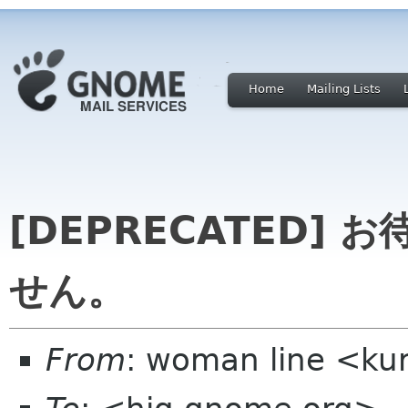
Home
Mailing Lists
[DEPRECATED]
せん。
From
: woman line <ku