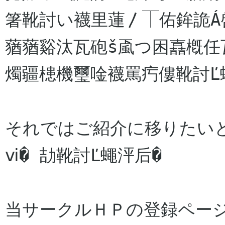
箸靴討い襪里蓮〳⏉佑鉾詭Á
蕕蕕谿汰瓦砲š颪つ困嚞槪任
燭疆槵機璽唫襪罵㽲僂靴討Ľ
それではご紹介に移りたい
ⅵ� 劼靴討Ľ蠅泙后�
