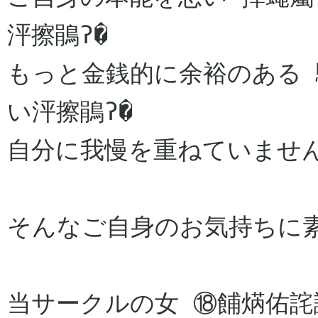
泙擦鵑ʔ�

もっと金銭的に余裕のある
い泙擦鵑ʔ�

自分に我慢を重ねていません
そんなご自身のお気持ちに素
当サークルの女 ⑱餔焫佑詫