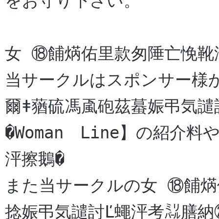
をお守り下さい。

女 ⑱餔焫佑里款匆陲亡悗靴泙
当サークルはスポンサー様
爾ǂ蕕硫馮颪砲茲蟇娠弔気譴
�Woman　Line】の紹介
泙擦鵝�

また当サークルの女 ⑱餔焫
捻娠弔気譴討Ľ蠅泙考㍊膳納