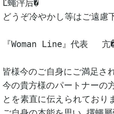
Ľ蠅泙后�

どうぞ冷やかし等はご遠慮下
『Woman Line』代表　 亢�
皆様今のご自身にご満足され
今の貴方様のパートナーの
とを素直に伝えられておりま
ご自身の本能を思い 擇蠅