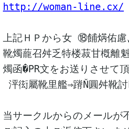
http://woman-line.cx/
上記ＨＰから女 ⑱餔焫佑慮
靴燭蘢召舛乏特楼菽甘槪離魁
燭函�PR文をお送りさせて頂
 泙衒屬靴里艦⇒蹐Ň圓舛靴討Ľ蠅泙后�

当サークルからのメールが