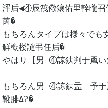
泙后◀④辰筏儆鑲佑里幹曨召
茵�

もちろんタイプは様々でも
觧槪楼譴弔任后�

やはり【男 ④諒鈇判于颪い
もちろん男 ④諒鈇盂⏉予
靴腓Δʔ�
