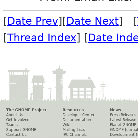
[
Date Prev
][
Date Next
] [
[
Thread Index
] [
Date Ind
The GNOME Project
Resources
News
About Us
Developer Center
Press Releases
Get Involved
Documentation
Latest Release
Teams
Wiki
Planet GNOME
Support GNOME
Mailing Lists
GNOME Journal
Contact Us
IRC Channels
Development 