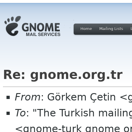
Home
Mailing Lists
Re: gnome.org.tr
From
: Görkem Çetin 
To
: "The Turkish mailin
<gnome-turk gnome o