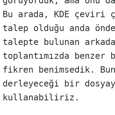
görüyorduk, ama onu d
Bu arada, KDE çeviri 
talep olduğu anda önd
talepte bulunan arkad
toplantımızda benzer 
fikren benimsedik. Bu
derleyeceği bir dosya
kullanabiliriz.