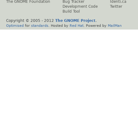
The GNOME Foundation
Bug Tracker
Identi.ca
Development Code
Twitter
Build Tool
Copyright © 2005 - 2012
The GNOME Project
.
Optimised
for
standards
. Hosted by
Red Hat
. Powered by
MailMan