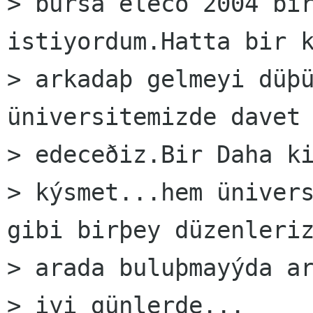
> bursa eleco 2004 bir
istiyordum.Hatta bir k
> arkadaþ gelmeyi düþü
üniversitemizde davet

> edeceðiz.Bir Daha ki
> kýsmet...hem ünivers
gibi birþey düzenleriz
> arada buluþmayýda ar
> iyi günlerde... 
