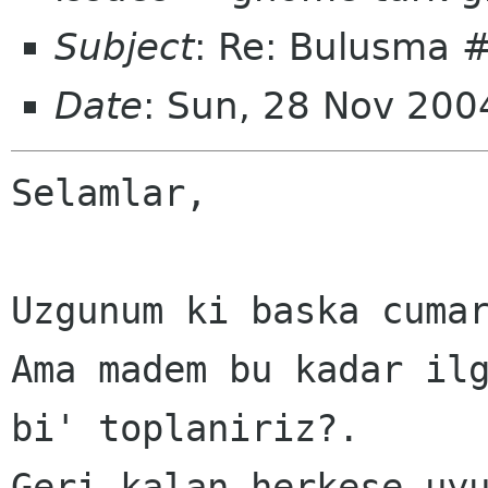
Subject
: Re: Bulusma 
Date
: Sun, 28 Nov 20
Selamlar,

Uzgunum ki baska cumar
Ama madem bu kadar ilg
bi' toplaniriz?.

Geri kalan herkese uyu