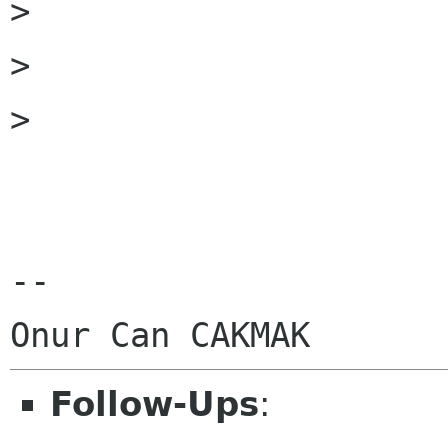

> 

> 

> 

-- 

Follow-Ups
: