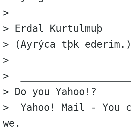
>   

> Erdal Kurtulmuþ 

> (Ayrýca tþk ederim.)
> 

>  ___________________
> Do you Yahoo!?

>  Yahoo! Mail - You c
we. 
