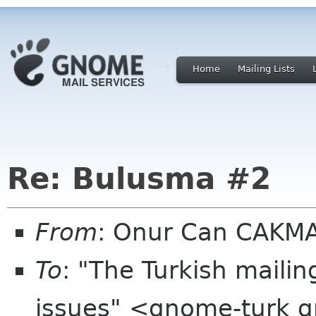
Home
Mailing Lists
Re: Bulusma #2
From
: Onur Can CAKM
To
: "The Turkish maili
issues" <gnome-turk 