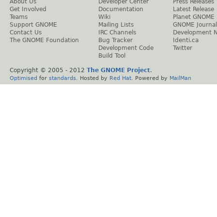
About Us
Developer Center
Press Releases
Get Involved
Documentation
Latest Release
Teams
Wiki
Planet GNOME
Support GNOME
Mailing Lists
GNOME Journal
Contact Us
IRC Channels
Development 
The GNOME Foundation
Bug Tracker
Identi.ca
Development Code
Twitter
Build Tool
Copyright © 2005 - 2012
The GNOME Project
.
Optimised
for
standards
. Hosted by
Red Hat
. Powered by
MailMan