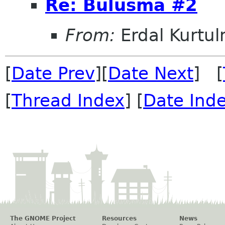
Re: Bulusma #2
From:
Erdal Kurtu
[
Date Prev
][
Date Next
] [
[
Thread Index
] [
Date Ind
The GNOME Project
Resources
News