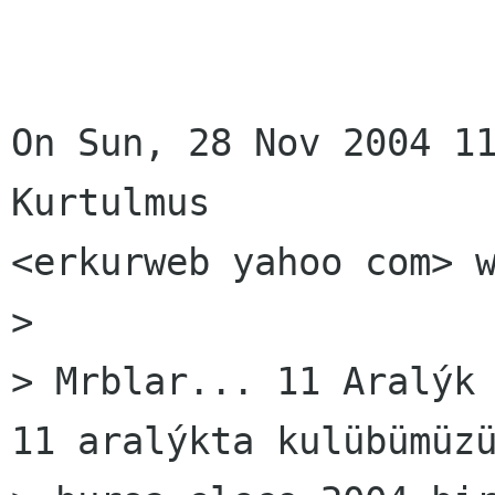
On Sun, 28 Nov 2004 11
Kurtulmus

<erkurweb yahoo com> w
> 

> Mrblar... 11 Aralýk 
11 aralýkta kulübümüzü