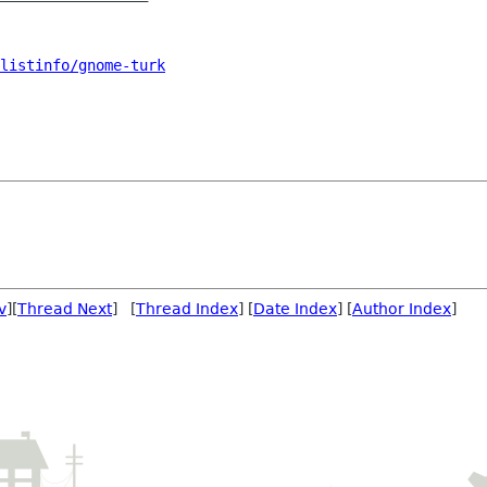
listinfo/gnome-turk
v
][
Thread Next
] [
Thread Index
] [
Date Index
] [
Author Index
]