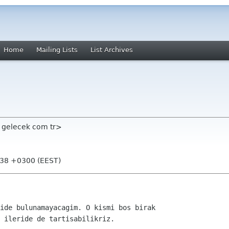
Home
Mailing Lists
List Archives
 gelecek com tr>
:38 +0300 (EEST)
ide bulunamayacagim. O kismi bos birak

 ileride de tartisabilikriz.
