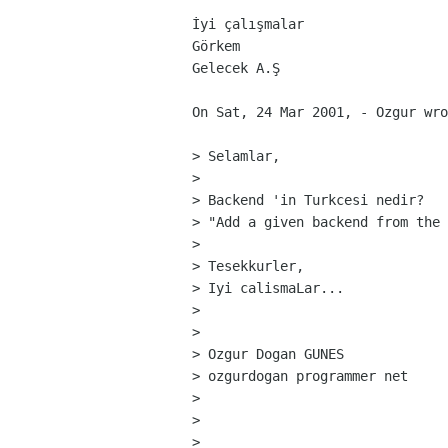
İyi çalışmalar

Görkem

Gelecek A.Ş

On Sat, 24 Mar 2001, - Ozgur wro
> Selamlar,

> 

> Backend 'in Turkcesi nedir?

> "Add a given backend from the 
> 

> Tesekkurler,

> Iyi calismaLar...

> 

> 

> Ozgur Dogan GUNES

> ozgurdogan programmer net

> 

> 

> ______________________________