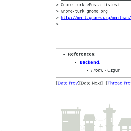
> Gnome-turk ePosta listesi

> Gnome-turk gnome org

> 
http://mail.gnome.org/mailman/
> 

References
:
Backend.
From:
- Ozgur
[
Date Prev
][Date Next] [
Thread Pre