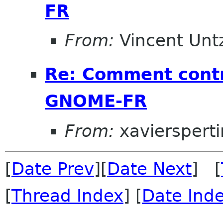
FR
From:
Vincent Unt
Re: Comment cont
GNOME-FR
From:
xaviersperti
[
Date Prev
][
Date Next
] [
[
Thread Index
] [
Date Ind