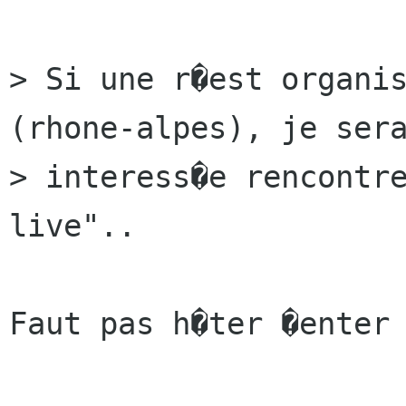
> Si une r�est organis
(rhone-alpes), je sera
> interess�e rencontre
live"..

Faut pas h�ter �enter 