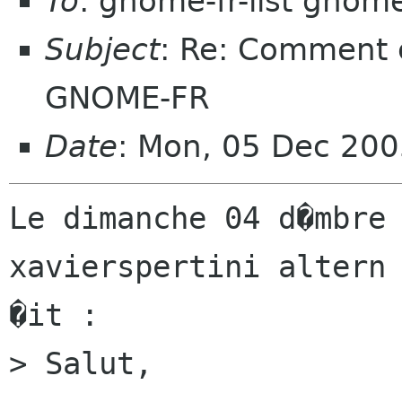
To
: gnome-fr-list gnom
Subject
: Re: Comment 
GNOME-FR
Date
: Mon, 05 Dec 20
Le dimanche 04 d�mbre 
xavierspertini altern 
�it :

> Salut,
