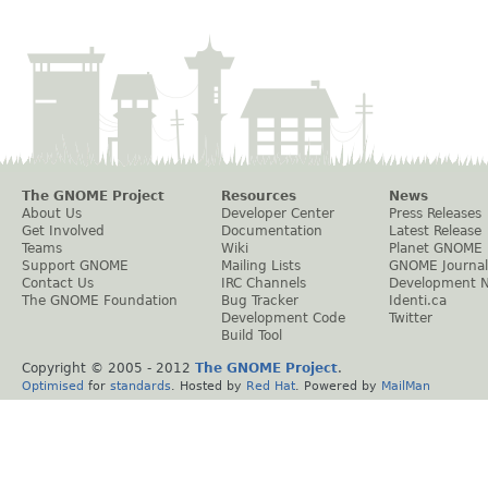
The GNOME Project
Resources
News
About Us
Developer Center
Press Releases
Get Involved
Documentation
Latest Release
Teams
Wiki
Planet GNOME
Support GNOME
Mailing Lists
GNOME Journal
Contact Us
IRC Channels
Development 
The GNOME Foundation
Bug Tracker
Identi.ca
Development Code
Twitter
Build Tool
Copyright © 2005 - 2012
The GNOME Project
.
Optimised
for
standards
. Hosted by
Red Hat
. Powered by
MailMan