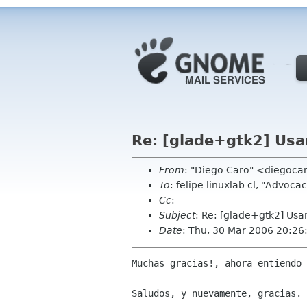
Re: [glade+gtk2] Us
From
: "Diego Caro" <diegoca
To
: felipe linuxlab cl, "Advoc
Cc
:
Subject
: Re: [glade+gtk2] Us
Date
: Thu, 30 Mar 2006 20:26
Muchas gracias!, ahora entiendo 
Saludos, y nuevamente, gracias.
