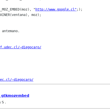
_MOZ_EMBED(moz), "
http://www.google.cl"
;);

AINER(ventana), moz);

 antemano.

f.udec.cl/~diegocaro/
ec.cl/~diegocaro/
ar gtkmozembed
 S .