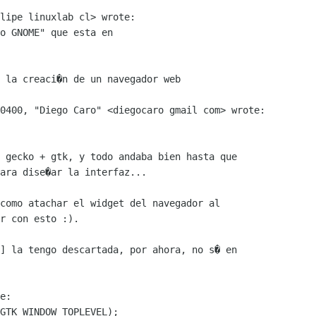
lipe linuxlab cl> wrote:

o GNOME" que esta en

 la creaci�n de un navegador web

0400, "Diego Caro" <diegocaro gmail com> wrote:

 gecko + gtk, y todo andaba bien hasta que

ara dise�ar la interfaz...

como atachar el widget del navegador al

r con esto :).

] la tengo descartada, por ahora, no s� en

e:

GTK_WINDOW_TOPLEVEL);
