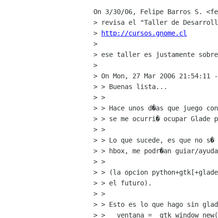
On 3/30/06, Felipe Barros S. <fe
> revisa el "Taller de Desarroll
> 
http://cursos.gnome.cl
>

> ese taller es justamente sobre
>

> On Mon, 27 Mar 2006 21:54:11 -
> > Buenas lista...

> >

> > Hace unos d�as que juego con
> > se me ocurri� ocupar Glade p
> >

> > Lo que sucede, es que no s� 
> > hbox, me podr�an guiar/ayuda
> >

> > (la opcion python+gtk[+glade
> > el futuro).

> >

> > Esto es lo que hago sin glad
> >   ventana =  gtk_window_new(