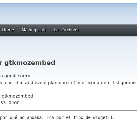
Home
Mailing Lists
List Archives
ar gtkmozembed
ro gmail com>
acy, chit-chat and event planning in Chile" <gnome-cl-list gnom
ar gtkmozembed
:33 -0400
por qué no andaba. Era por el tipo de widget!!.
