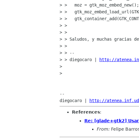
> >   moz = gtk_moz_embed_new();

> >   gtk_moz_embed_load_url(GTK
> >   gtk_container_add(GTK_CONT
> >

> >

> > Saludos, y muchas gracias de
> >

> > --

> > diegocaro | 
http://atenea.in
>

>

--

diegocaro | 
http://atenea.inf.ud
References
:
Re: [glade+gtk2] Us
From:
Felipe Barros