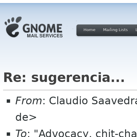
Home
Mailing Lists
Re: sugerencia...
From
: Claudio Saaved
de>
To
: "Advocacy, chit-cha