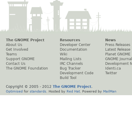
The GNOME Project
Resources
News
About Us
Developer Center
Press Releases
Get Involved
Documentation
Latest Release
Teams
Wiki
Planet GNOME
Support GNOME
Mailing Lists
GNOME Journal
Contact Us
IRC Channels
Development 
The GNOME Foundation
Bug Tracker
Identi.ca
Development Code
Twitter
Build Tool
Copyright © 2005 - 2012
The GNOME Project
.
Optimised
for
standards
. Hosted by
Red Hat
. Powered by
MailMan