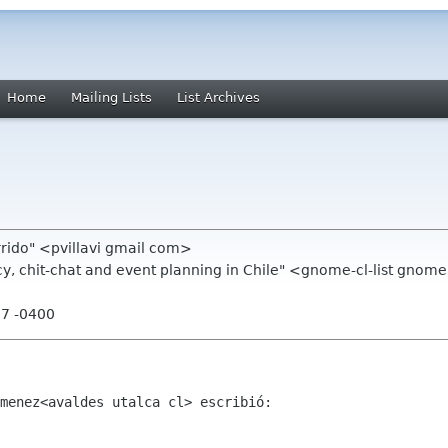
Home
Mailing Lists
List Archives
rrido" <pvillavi gmail com>
acy, chit-chat and event planning in Chile" <gnome-cl-list gno
07 -0400