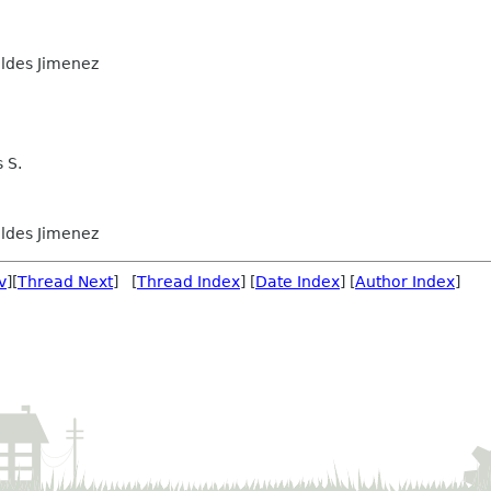
ldes Jimenez
 S.
ldes Jimenez
v
][
Thread Next
] [
Thread Index
] [
Date Index
] [
Author Index
]