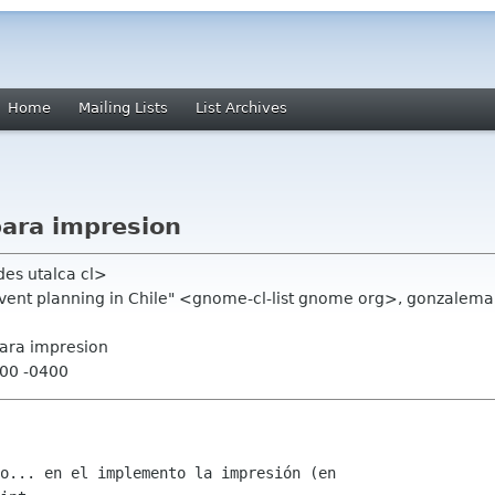
Home
Mailing Lists
List Archives
ara impresion
des utalca cl>
event planning in Chile" <gnome-cl-list gnome org>, gonzalem
ara impresion
:00 -0400
o... en el implemento la impresión (en
