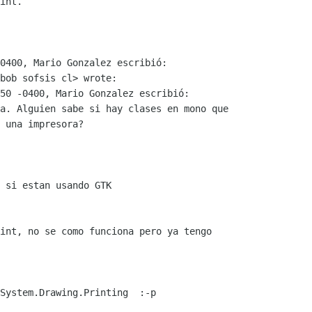
int.

0400, Mario Gonzalez escribió:

bob sofsis cl> wrote:

50 -0400, Mario Gonzalez escribió:

a. Alguien sabe si hay clases en mono que

 una impresora?

 si estan usando GTK

int, no se como funciona pero ya tengo

System.Drawing.Printing  :-p
