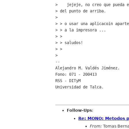
>    jejeje, no creo que pueda e
> del punto de arriba.

>  

> > o usar una aplicacoin aparte
> > a la impresora ...

> > 

> > saludos!

> >

> 

-- 

Alejandro M. Valdés Jiménez.

Fono: 071 - 200413

RSS - DITyM

Universidad de Talca.

Follow-Ups
:
Re: MONO: Metodos p
From:
Tomas Berna