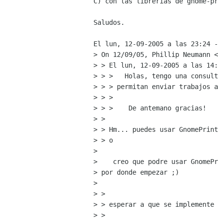
C) con las librerias de gnome-pr
Saludos.

El lun, 12-09-2005 a las 23:24 -
> On 12/09/05, Phillip Neumann <
> > El lun, 12-09-2005 a las 14:
> > >   Holas, tengo una consult
> > > permitan enviar trabajos a
> > >

> > >    De antemano gracias!

> > 

> > Hm... puedes usar GnomePrint
> > o

> 

>    creo que podre usar GnomePr
> por donde empezar ;)

> 

> > 

> > esperar a que se implemente 
> >
