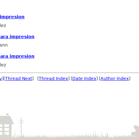
impresion
lez
ara impresion
mann
ara impresion
lez
v
][
Thread Next
] [
Thread Index
] [
Date Index
] [
Author Index
]