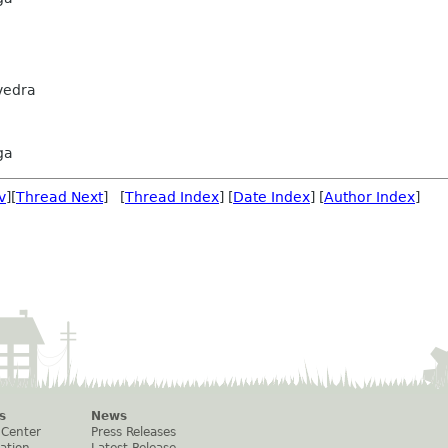
vedra
ga
v
][
Thread Next
] [
Thread Index
] [
Date Index
] [
Author Index
]
s
News
 Center
Press Releases