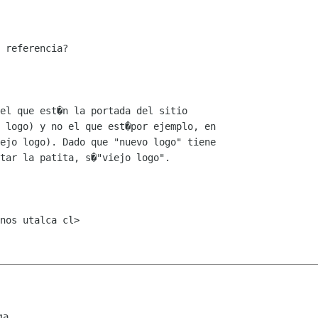
 referencia?

el que est�n la portada del sitio

 logo) y no el que est�por ejemplo, en

ejo logo). Dado que "nuevo logo" tiene

tar la patita, s�"viejo logo".

nos utalca cl>

ga