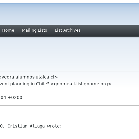
Home
Mailing Lists
List Archives
avedra alumnos utalca cl>
event planning in Chile" <gnome-cl-list gnome org>
4:04 +0200
0, Cristian Aliaga wrote:
