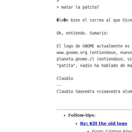
> 

> matar la patita?

�le�e bien el correo al que hice
Ok, entiendo. Sumario:

El logo de GNOME actualmente es 
www.gnome.org (entiendase, nuevo
planeta.gnome.cl (entiendase, vi
"patita", nadie ha hablado de ma
Claudio

-- 

Claudio Saavedra <csaavedra alum
Follow-Ups
:
Re: Kill the old logo
From:
Cristian Alia