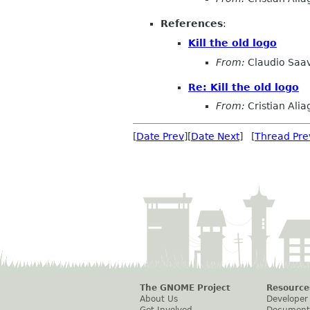
References
:
Kill the old logo
From:
Claudio Saa
Re: Kill the old logo
From:
Cristian Alia
[
Date Prev
][
Date Next
] [
Thread Pre
The GNOME Project
Resource
About Us
Developer