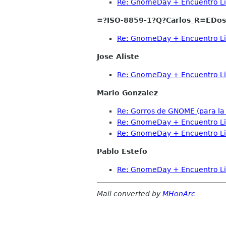
Re: GnomeDay + Encuentro L
=?ISO-8859-1?Q?Carlos_R=EDos
Re: GnomeDay + Encuentro L
Jose Aliste
Re: GnomeDay + Encuentro L
Mario Gonzalez
Re: Gorros de GNOME (para l
Re: GnomeDay + Encuentro L
Re: GnomeDay + Encuentro L
Pablo Estefo
Re: GnomeDay + Encuentro L
Mail converted by
MHonArc